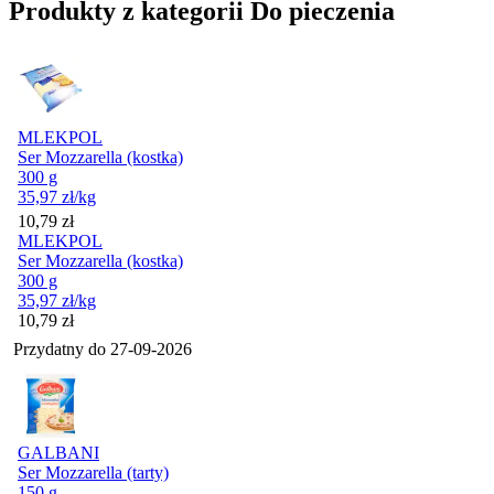
Produkty z kategorii Do pieczenia
MLEKPOL
Ser Mozzarella (kostka)
300 g
35,97
zł
/kg
Cena
10,79
zł
MLEKPOL
Ser Mozzarella (kostka)
300 g
35,97
zł
/kg
Cena
10,79
zł
Przydatny do
27-09-2026
GALBANI
Ser Mozzarella (tarty)
150 g