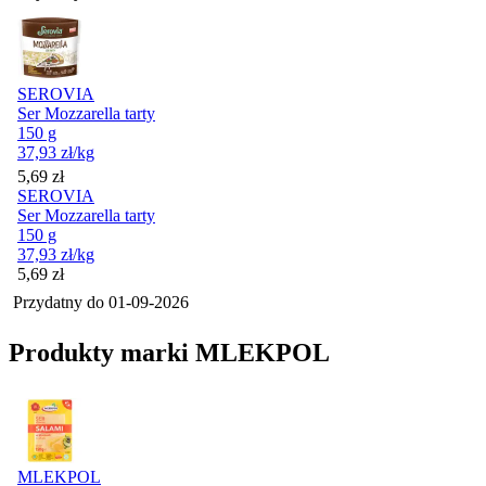
SEROVIA
Ser Mozzarella tarty
150 g
37,93
zł
/kg
Cena
5,69
zł
SEROVIA
Ser Mozzarella tarty
150 g
37,93
zł
/kg
Cena
5,69
zł
Przydatny do
01-09-2026
Produkty marki MLEKPOL
MLEKPOL