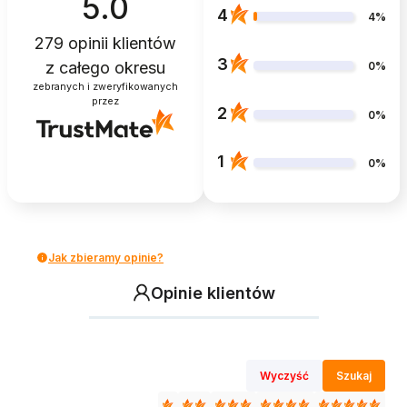
5.0
4
4%
279
opinii klientów
3
z całego okresu
0%
zebranych i zweryfikowanych
przez
2
0%
1
0%
Jak zbieramy opinie?
Opinie klientów
Wyczyść
Szukaj