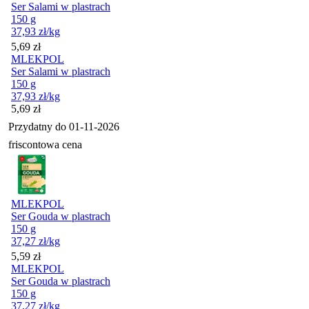
Ser Salami w plastrach
150 g
37,93
zł
/kg
Cena
5,69
zł
MLEKPOL
Ser Salami w plastrach
150 g
37,93
zł
/kg
Cena
5,69
zł
Przydatny do
01-11-2026
friscontowa cena
MLEKPOL
Ser Gouda w plastrach
150 g
37,27
zł
/kg
Cena
5,59
zł
MLEKPOL
Ser Gouda w plastrach
150 g
37,27
zł
/kg