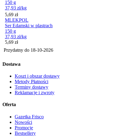
150 g
37,93
zł
/kg
Cena
5,69
zł
MLEKPOL
Ser Edamski w plastrach
150 g
37,93
zł
/kg
Cena
5,69
zł
Przydatny do
18-10-2026
Dostawa
Koszt i obszar dostawy
Metody Płatności
Terminy dostawy
Reklamacje i zwroty
Oferta
Gazetka Frisco
Nowości
Promocje
Bestsellery