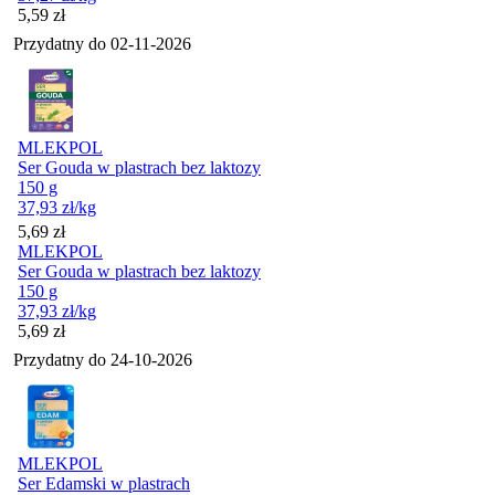
Cena
5,59
zł
Przydatny do
02-11-2026
MLEKPOL
Ser Gouda w plastrach bez laktozy
150 g
37,93
zł
/kg
Cena
5,69
zł
MLEKPOL
Ser Gouda w plastrach bez laktozy
150 g
37,93
zł
/kg
Cena
5,69
zł
Przydatny do
24-10-2026
MLEKPOL
Ser Edamski w plastrach