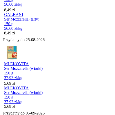
56,60
zł
/kg
Cena
8,49
zł
GALBANI
Ser Mozzarella (tarty)
150 g
56,60
zł
/kg
Cena
8,49
zł
Przydatny do
25-08-2026
MLEKOVITA
Ser Mozzarella (wiórki)
150 g
37,93
zł
/kg
Cena
5,69
zł
MLEKOVITA
Ser Mozzarella (wiórki)
150 g
37,93
zł
/kg
Cena
5,69
zł
Przydatny do
05-09-2026