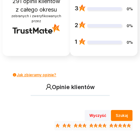
291
opinii klientów
3
z całego okresu
0%
zebranych i zweryfikowanych
przez
2
0%
1
0%
Jak zbieramy opinie?
Opinie klientów
Wyczyść
Szukaj