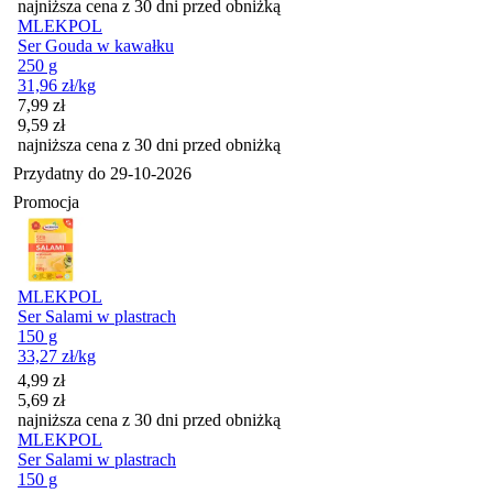
najniższa cena z 30 dni przed obniżką
MLEKPOL
Ser Gouda w kawałku
250 g
31,96
zł
/kg
Cena promocyjna
7,99
zł
9,59
zł
najniższa cena z 30 dni przed obniżką
Przydatny do
29-10-2026
Promocja
MLEKPOL
Ser Salami w plastrach
150 g
33,27
zł
/kg
Cena promocyjna
4,99
zł
5,69
zł
najniższa cena z 30 dni przed obniżką
MLEKPOL
Ser Salami w plastrach
150 g