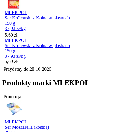
MLEKPOL
Ser Królewski z Kolna w plastrach
150 g
37,93
zł
/kg
Cena
5,69
zł
MLEKPOL
Ser Królewski z Kolna w plastrach
150 g
37,93
zł
/kg
Cena
5,69
zł
Przydatny do
28-10-2026
Produkty marki MLEKPOL
Promocja
MLEKPOL
Ser Mozzarella (kostka)