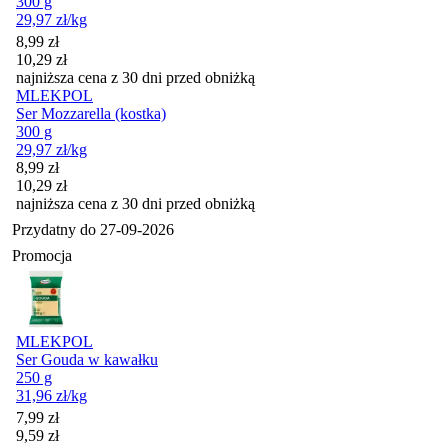
300 g
29,97
zł
/kg
Cena promocyjna
8,99
zł
10,29
zł
najniższa cena z 30 dni przed obniżką
MLEKPOL
Ser Mozzarella (kostka)
300 g
29,97
zł
/kg
Cena promocyjna
8,99
zł
10,29
zł
najniższa cena z 30 dni przed obniżką
Przydatny do
27-09-2026
Promocja
MLEKPOL
Ser Gouda w kawałku
250 g
31,96
zł
/kg
Cena promocyjna
7,99
zł
9,59
zł