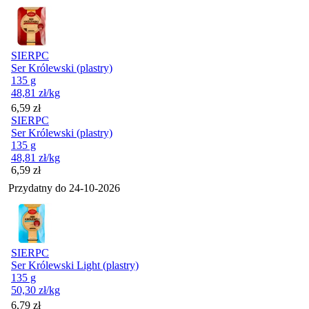
SIERPC
Ser Królewski (plastry)
135 g
48,81
zł
/kg
Cena
6,59
zł
SIERPC
Ser Królewski (plastry)
135 g
48,81
zł
/kg
Cena
6,59
zł
Przydatny do
24-10-2026
SIERPC
Ser Królewski Light (plastry)
135 g
50,30
zł
/kg
Cena
6,79
zł