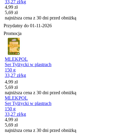
33,27
zł
/kg
Cena promocyjna
4,99
zł
5,69
zł
najniższa cena z 30 dni przed obniżką
Przydatny do
01-11-2026
Promocja
MLEKPOL
Ser Tylżycki w plastrach
150 g
33,27
zł
/kg
Cena promocyjna
4,99
zł
5,69
zł
najniższa cena z 30 dni przed obniżką
MLEKPOL
Ser Tylżycki w plastrach
150 g
33,27
zł
/kg
Cena promocyjna
4,99
zł
5,69
zł
najniższa cena z 30 dni przed obniżką