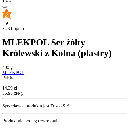
1
z
1
4.9
z 291 opinii
MLEKPOL Ser żółty
Królewski z Kolna (plastry)
400 g
MLEKPOL
Polska
Cena
14,39
zł
35,98
zł
/kg
Sprzedawcą produktu jest Frisco S.A.
Produkt nie podlega zwrotowi