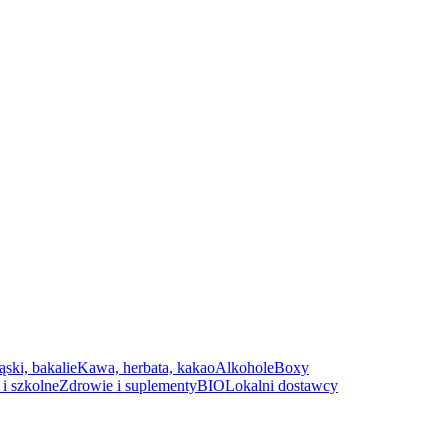
ąski, bakalie
Kawa, herbata, kakao
Alkohole
Boxy
i szkolne
Zdrowie i suplementy
BIO
Lokalni dostawcy