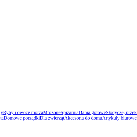
ny
Ryby i owoce morza
Mrożone
Spiżarnia
Dania gotowe
Słodycze, przek
ta
Domowe porządki
Dla zwierząt
Akcesoria do domu
Artykuły biurowe 