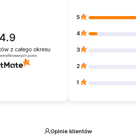
5
4
4.9
ntów
z całego okresu
3
zweryfikowanych przez
2
1
Opinie klientów