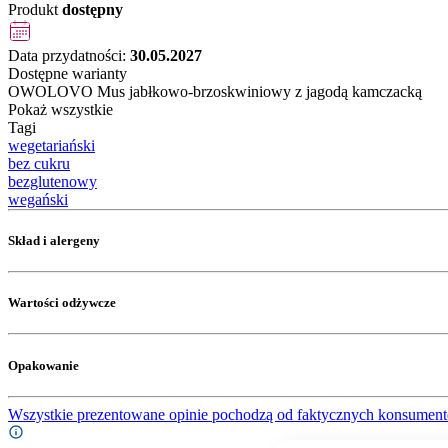
Produkt
dostępny
Data przydatności:
30.05.2027
Dostępne warianty
OWOLOVO Mus jabłkowo-brzoskwiniowy z jagodą kamczacką
Pokaż wszystkie
Tagi
wegetariański
bez cukru
bezglutenowy
wegański
Skład i alergeny
Wartości odżywcze
Opakowanie
Wszystkie prezentowane opinie pochodzą od faktycznych konsument