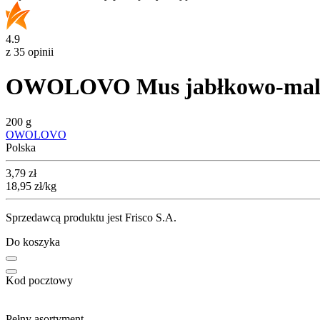
4.9
z 35 opinii
OWOLOVO Mus jabłkowo-malin
200 g
OWOLOVO
Polska
Cena
3,79
zł
18,95
zł
/kg
Sprzedawcą produktu jest Frisco S.A.
Do koszyka
Kod pocztowy
Pełny asortyment