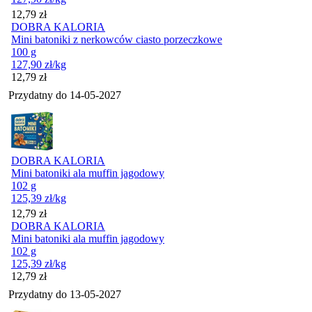
Cena
12,79
zł
DOBRA KALORIA
Mini batoniki z nerkowców ciasto porzeczkowe
100 g
127,90
zł
/kg
Cena
12,79
zł
Przydatny do
14-05-2027
DOBRA KALORIA
Mini batoniki ala muffin jagodowy
102 g
125,39
zł
/kg
Cena
12,79
zł
DOBRA KALORIA
Mini batoniki ala muffin jagodowy
102 g
125,39
zł
/kg
Cena
12,79
zł
Przydatny do
13-05-2027