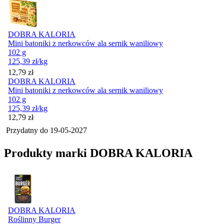
DOBRA KALORIA
Mini batoniki z nerkowców ala sernik waniliowy
102 g
125,39
zł
/kg
Cena
12,79
zł
DOBRA KALORIA
Mini batoniki z nerkowców ala sernik waniliowy
102 g
125,39
zł
/kg
Cena
12,79
zł
Przydatny do
19-05-2027
Produkty marki DOBRA KALORIA
DOBRA KALORIA
Roślinny Burger