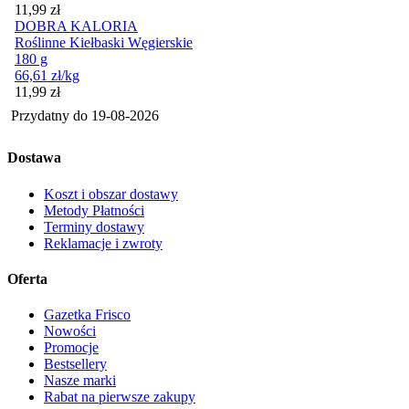
Cena
11,99
zł
DOBRA KALORIA
Roślinne Kiełbaski Węgierskie
180 g
66,61
zł
/kg
Cena
11,99
zł
Przydatny do
19-08-2026
Dostawa
Koszt i obszar dostawy
Metody Płatności
Terminy dostawy
Reklamacje i zwroty
Oferta
Gazetka Frisco
Nowości
Promocje
Bestsellery
Nasze marki
Rabat na pierwsze zakupy