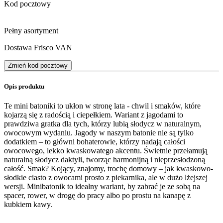
Kod pocztowy
Pełny asortyment
Dostawa Frisco VAN
Zmień kod pocztowy
Opis produktu
Te mini batoniki to ukłon w stronę lata - chwil i smaków, które
kojarzą się z radością i ciepełkiem. Wariant z jagodami to
prawdziwa gratka dla tych, którzy lubią słodycz w naturalnym,
owocowym wydaniu. Jagody w naszym batonie nie są tylko
dodatkiem – to główni bohaterowie, którzy nadają całości
owocowego, lekko kwaskowatego akcentu. Świetnie przełamują
naturalną słodycz daktyli, tworząc harmonijną i nieprzesłodzoną
całość. Smak? Kojący, znajomy, trochę domowy – jak kwaskowo-
słodkie ciasto z owocami prosto z piekarnika, ale w dużo lżejszej
wersji. Minibatonik to idealny wariant, by zabrać je ze sobą na
spacer, rower, w drogę do pracy albo po prostu na kanapę z
kubkiem kawy.