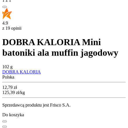
1
z
1
4.9
z 19 opinii
DOBRA KALORIA Mini
batoniki ala muffin jagodowy
102 g
DOBRA KALORIA
Polska
Cena
12,79
zł
125,39
zł
/kg
Sprzedawcą produktu jest Frisco S.A.
Do koszyka