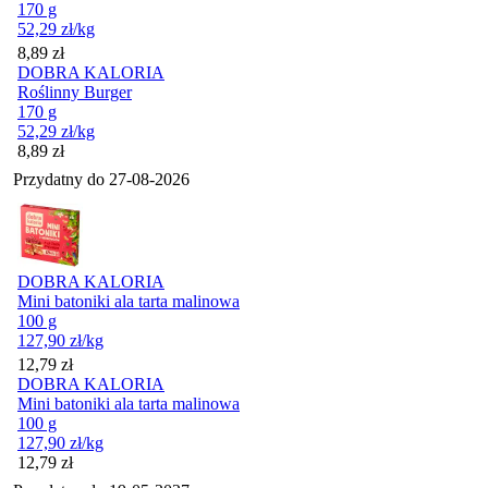
170 g
52,29
zł
/kg
Cena
8,89
zł
DOBRA KALORIA
Roślinny Burger
170 g
52,29
zł
/kg
Cena
8,89
zł
Przydatny do
27-08-2026
DOBRA KALORIA
Mini batoniki ala tarta malinowa
100 g
127,90
zł
/kg
Cena
12,79
zł
DOBRA KALORIA
Mini batoniki ala tarta malinowa
100 g
127,90
zł
/kg
Cena
12,79
zł