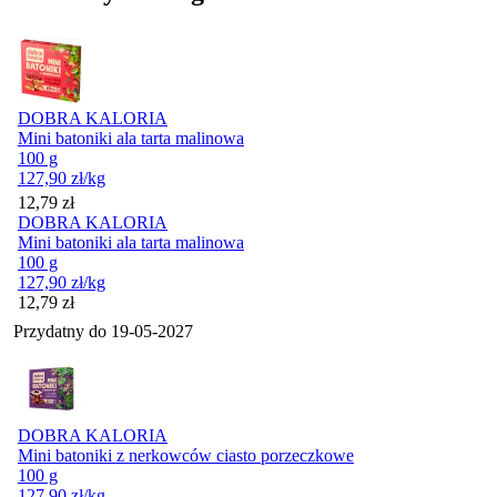
DOBRA KALORIA
Mini batoniki ala tarta malinowa
100 g
127,90
zł
/kg
Cena
12,79
zł
DOBRA KALORIA
Mini batoniki ala tarta malinowa
100 g
127,90
zł
/kg
Cena
12,79
zł
Przydatny do
19-05-2027
DOBRA KALORIA
Mini batoniki z nerkowców ciasto porzeczkowe
100 g
127,90
zł
/kg