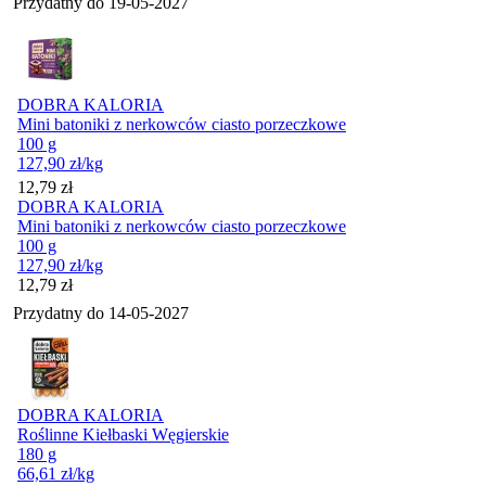
Przydatny do
19-05-2027
DOBRA KALORIA
Mini batoniki z nerkowców ciasto porzeczkowe
100 g
127,90
zł
/kg
Cena
12,79
zł
DOBRA KALORIA
Mini batoniki z nerkowców ciasto porzeczkowe
100 g
127,90
zł
/kg
Cena
12,79
zł
Przydatny do
14-05-2027
DOBRA KALORIA
Roślinne Kiełbaski Węgierskie
180 g
66,61
zł
/kg