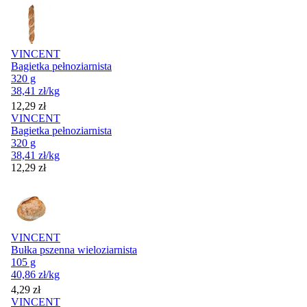
VINCENT
Bagietka pełnoziarnista
320 g
38,41
zł
/kg
Cena
12,29
zł
VINCENT
Bagietka pełnoziarnista
320 g
38,41
zł
/kg
Cena
12,29
zł
VINCENT
Bułka pszenna wieloziarnista
105 g
40,86
zł
/kg
Cena
4,29
zł
VINCENT