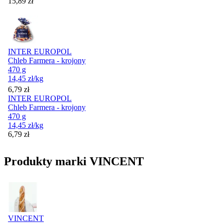
Cena
15,89
zł
INTER EUROPOL
Chleb Farmera - krojony
470 g
14,45
zł
/kg
Cena
6,79
zł
INTER EUROPOL
Chleb Farmera - krojony
470 g
14,45
zł
/kg
Cena
6,79
zł
Produkty marki VINCENT
VINCENT