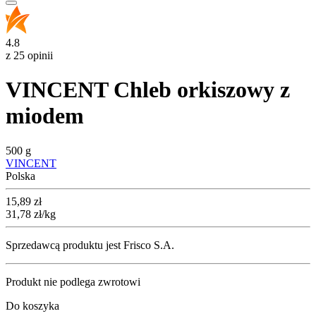
4.8
z 25 opinii
VINCENT Chleb orkiszowy z
miodem
500 g
VINCENT
Polska
Cena
15,89
zł
31,78
zł
/kg
Sprzedawcą produktu jest Frisco S.A.
Produkt nie podlega zwrotowi
Do koszyka