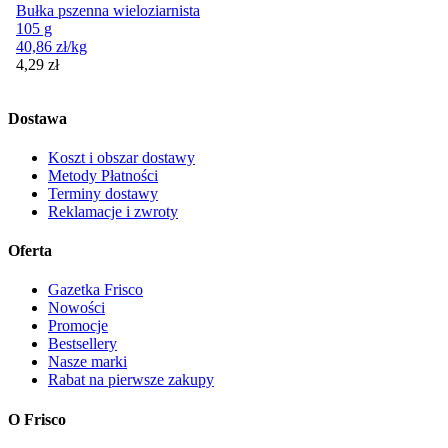
Bułka pszenna wieloziarnista
105 g
40,86
zł
/kg
Cena
4,29
zł
Dostawa
Koszt i obszar dostawy
Metody Płatności
Terminy dostawy
Reklamacje i zwroty
Oferta
Gazetka Frisco
Nowości
Promocje
Bestsellery
Nasze marki
Rabat na pierwsze zakupy
O Frisco