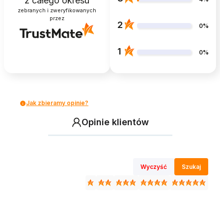
z całego okresu
zebranych i zweryfikowanych
przez
2
0%
1
0%
Jak zbieramy opinie?
Opinie klientów
Wyczyść
Szukaj