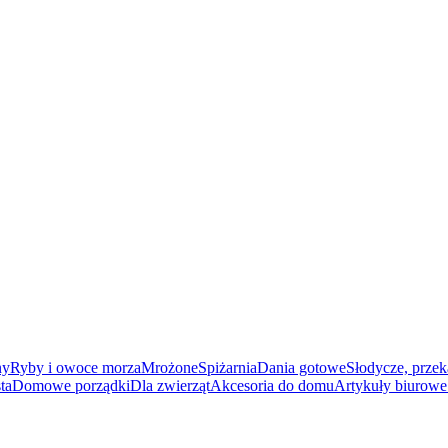
ny
Ryby i owoce morza
Mrożone
Spiżarnia
Dania gotowe
Słodycze, przek
ta
Domowe porządki
Dla zwierząt
Akcesoria do domu
Artykuły biurowe 