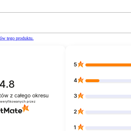
ów tego produktu.
5
4
4.8
ntów
z całego okresu
3
zweryfikowanych przez
2
1