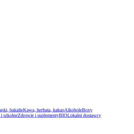
ąski, bakalie
Kawa, herbata, kakao
Alkohole
Boxy
i szkolne
Zdrowie i suplementy
BIO
Lokalni dostawcy