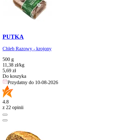
PUTKA
Chleb Razowy - krojony
500 g
11,38
zł
/kg
Cena
5,69
zł
Do koszyka
Przydatny do
10-08-2026
4.8
z 22 opinii