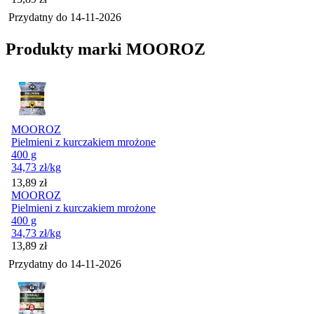
Przydatny do
14-11-2026
Produkty marki MOOROZ
MOOROZ
Pielmieni z kurczakiem mrożone
400 g
34,73
zł
/kg
Cena
13,89
zł
MOOROZ
Pielmieni z kurczakiem mrożone
400 g
34,73
zł
/kg
Cena
13,89
zł
Przydatny do
14-11-2026