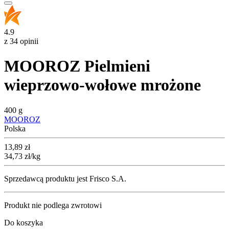
4.9
z 34 opinii
MOOROZ Pielmieni
wieprzowo-wołowe mrożone
400 g
MOOROZ
Polska
Cena
13,89
zł
34,73
zł
/kg
Sprzedawcą produktu jest Frisco S.A.
Produkt nie podlega zwrotowi
Do koszyka