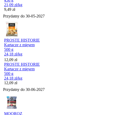
450 g
21,09
zł
/kg
Cena
9,49
zł
Przydatny do
30-05-2027
PROSTE HISTORIE
Kartacze z mięsem
500 g
24,18
zł
/kg
Cena
12,09
zł
PROSTE HISTORIE
Kartacze z mięsem
500 g
24,18
zł
/kg
Cena
12,09
zł
Przydatny do
30-06-2027
MOOROZ