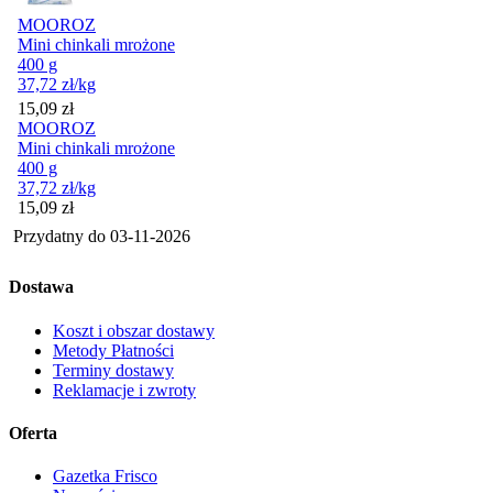
MOOROZ
Mini chinkali mrożone
400 g
37,72
zł
/kg
Cena
15,09
zł
MOOROZ
Mini chinkali mrożone
400 g
37,72
zł
/kg
Cena
15,09
zł
Przydatny do
03-11-2026
Dostawa
Koszt i obszar dostawy
Metody Płatności
Terminy dostawy
Reklamacje i zwroty
Oferta
Gazetka Frisco