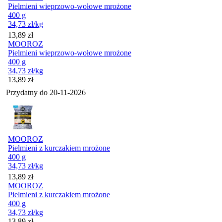
Pielmieni wieprzowo-wołowe mrożone
400 g
34,73
zł
/kg
Cena
13,89
zł
MOOROZ
Pielmieni wieprzowo-wołowe mrożone
400 g
34,73
zł
/kg
Cena
13,89
zł
Przydatny do
20-11-2026
MOOROZ
Pielmieni z kurczakiem mrożone
400 g
34,73
zł
/kg
Cena
13,89
zł
MOOROZ
Pielmieni z kurczakiem mrożone
400 g
34,73
zł
/kg
Cena
13,89
zł