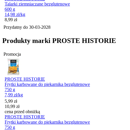
Talarki ziemniaczane bezglutenowe
600 g
14,98
zł
/kg
Cena
8,99
zł
Przydatny do
30-03-2028
Produkty marki PROSTE HISTORIE
Promocja
PROSTE HISTORIE
Frytki karbowane do piekarnika bezglutenowe
750 g
7,99
zł
/kg
Cena promocyjna
5,99
zł
10,99
zł
cena przed obniżką
PROSTE HISTORIE
Frytki karbowane do piekarnika bezglutenowe
750 g