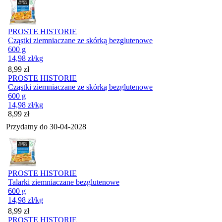
PROSTE HISTORIE
Cząstki ziemniaczane ze skórką bezglutenowe
600 g
14,98
zł
/kg
Cena
8,99
zł
PROSTE HISTORIE
Cząstki ziemniaczane ze skórką bezglutenowe
600 g
14,98
zł
/kg
Cena
8,99
zł
Przydatny do
30-04-2028
PROSTE HISTORIE
Talarki ziemniaczane bezglutenowe
600 g
14,98
zł
/kg
Cena
8,99
zł
PROSTE HISTORIE