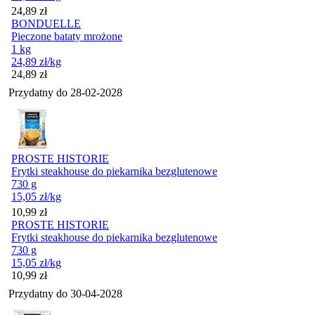
Cena
24,89
zł
BONDUELLE
Pieczone bataty mrożone
1 kg
24,89
zł
/kg
Cena
24,89
zł
Przydatny do
28-02-2028
PROSTE HISTORIE
Frytki steakhouse do piekarnika bezglutenowe
730 g
15,05
zł
/kg
Cena
10,99
zł
PROSTE HISTORIE
Frytki steakhouse do piekarnika bezglutenowe
730 g
15,05
zł
/kg
Cena
10,99
zł
Przydatny do
30-04-2028