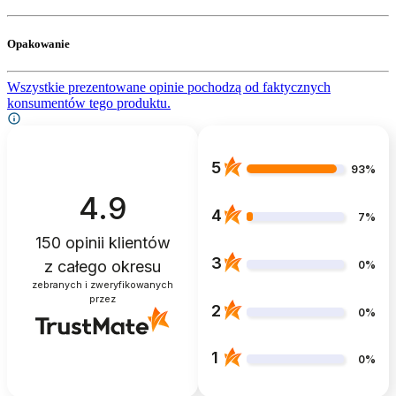
Opakowanie
Wszystkie prezentowane opinie pochodzą od faktycznych
konsumentów tego produktu.
5
93%
4.9
4
7%
150
opinii klientów
3
z całego okresu
0%
zebranych i zweryfikowanych
przez
2
0%
1
0%