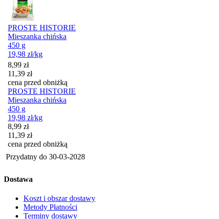
PROSTE HISTORIE
Mieszanka chińska
450 g
19,98
zł
/kg
Cena promocyjna
8,99
zł
11,39
zł
cena przed obniżką
PROSTE HISTORIE
Mieszanka chińska
450 g
19,98
zł
/kg
Cena promocyjna
8,99
zł
11,39
zł
cena przed obniżką
Przydatny do
30-03-2028
Dostawa
Koszt i obszar dostawy
Metody Płatności
Terminy dostawy