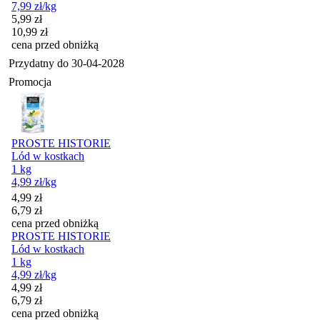
7,99
zł
/kg
Cena promocyjna
5,99
zł
10,99
zł
cena przed obniżką
Przydatny do
30-04-2028
Promocja
PROSTE HISTORIE
Lód w kostkach
1 kg
4,99
zł
/kg
Cena promocyjna
4,99
zł
6,79
zł
cena przed obniżką
PROSTE HISTORIE
Lód w kostkach
1 kg
4,99
zł
/kg
Cena promocyjna
4,99
zł
6,79
zł
cena przed obniżką