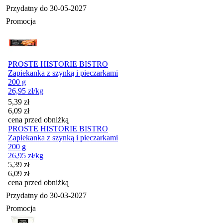
Przydatny do
30-05-2027
Promocja
PROSTE HISTORIE BISTRO
Zapiekanka z szynką i pieczarkami
200 g
26,95
zł
/kg
Cena promocyjna
5,39
zł
6,09
zł
cena przed obniżką
PROSTE HISTORIE BISTRO
Zapiekanka z szynką i pieczarkami
200 g
26,95
zł
/kg
Cena promocyjna
5,39
zł
6,09
zł
cena przed obniżką
Przydatny do
30-03-2027
Promocja