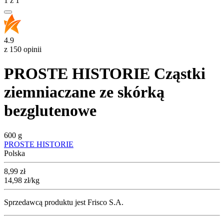
1
z
1
4.9
z 150 opinii
PROSTE HISTORIE Cząstki
ziemniaczane ze skórką
bezglutenowe
600 g
PROSTE HISTORIE
Polska
Cena
8,99
zł
14,98
zł
/kg
Sprzedawcą produktu jest Frisco S.A.