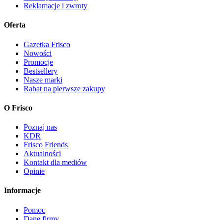
Reklamacje i zwroty
Oferta
Gazetka Frisco
Nowości
Promocje
Bestsellery
Nasze marki
Rabat na pierwsze zakupy
O Frisco
Poznaj nas
KDR
Frisco Friends
Aktualności
Kontakt dla mediów
Opinie
Informacje
Pomoc
Dane firmy