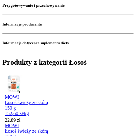
Przygotowywanie i przechowywanie
Informacje producenta
Informacje dotyczące suplementu diety
Produkty z kategorii Łosoś
MOWI
Łosoś świeży ze skórą
150 g
152,60
zł
/kg
Cena
22,89
zł
MOWI
Łosoś świeży ze skórą