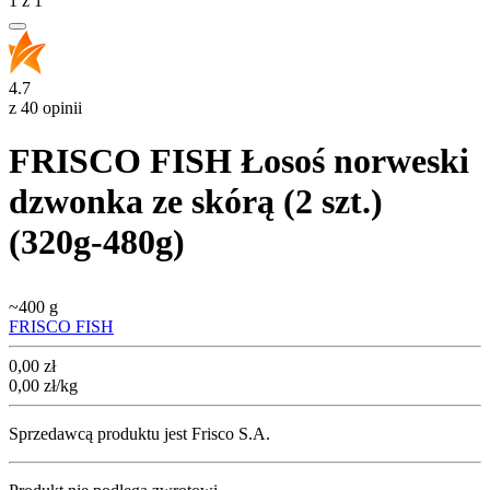
1
z
1
4.7
z 40 opinii
FRISCO FISH Łosoś norweski
dzwonka ze skórą (2 szt.)
(320g-480g)
~
400 g
FRISCO FISH
Cena
0,00
zł
0,00
zł
/kg
Sprzedawcą produktu jest Frisco S.A.