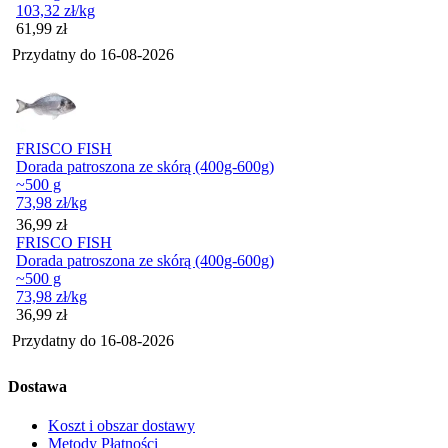
103,32
zł
/kg
Cena
61,99
zł
Przydatny do
16-08-2026
FRISCO FISH
Dorada patroszona ze skórą (400g-600g)
~500 g
73,98
zł
/kg
Cena
36,99
zł
FRISCO FISH
Dorada patroszona ze skórą (400g-600g)
~500 g
73,98
zł
/kg
Cena
36,99
zł
Przydatny do
16-08-2026
Dostawa
Koszt i obszar dostawy
Metody Płatności