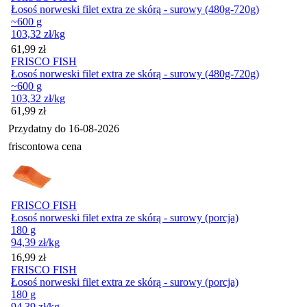
Łosoś norweski filet extra ze skórą - surowy (480g-720g)
~600 g
103,32
zł
/kg
Cena
61,99
zł
FRISCO FISH
Łosoś norweski filet extra ze skórą - surowy (480g-720g)
~600 g
103,32
zł
/kg
Cena
61,99
zł
Przydatny do
16-08-2026
friscontowa cena
FRISCO FISH
Łosoś norweski filet extra ze skórą - surowy (porcja)
180 g
94,39
zł
/kg
Cena
16,99
zł
FRISCO FISH
Łosoś norweski filet extra ze skórą - surowy (porcja)
180 g
94,39
zł
/kg