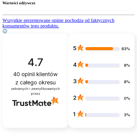
Wartości odżywcze
Wszystkie prezentowane opinie pochodzą od faktycznych
konsumentów tego produktu.
5
83%
4.7
4
8%
40
opinii klientów
3
z całego okresu
8%
zebranych i zweryfikowanych
przez
2
0%
1
3%