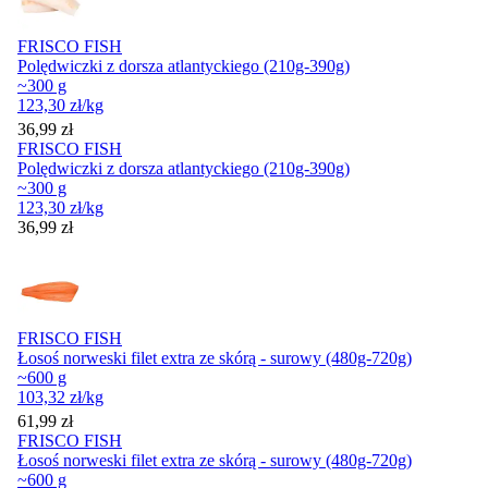
FRISCO FISH
Polędwiczki z dorsza atlantyckiego (210g-390g)
~300 g
123,30
zł
/kg
Cena
36,99
zł
FRISCO FISH
Polędwiczki z dorsza atlantyckiego (210g-390g)
~300 g
123,30
zł
/kg
Cena
36,99
zł
FRISCO FISH
Łosoś norweski filet extra ze skórą - surowy (480g-720g)
~600 g
103,32
zł
/kg
Cena
61,99
zł
FRISCO FISH
Łosoś norweski filet extra ze skórą - surowy (480g-720g)
~600 g