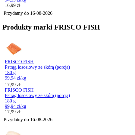
Cena
16,99
zł
Przydatny do
16-08-2026
Produkty marki FRISCO FISH
FRISCO FISH
Pstrąg łososiowy ze skórą (porcja)
180 g
99,94
zł
/kg
Cena
17,99
zł
FRISCO FISH
Pstrąg łososiowy ze skórą (porcja)
180 g
99,94
zł
/kg
Cena
17,99
zł
Przydatny do
16-08-2026