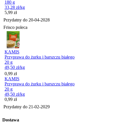
180 g
33,28
zł
/kg
Cena
5,99
zł
Przydatny do
20-04-2028
Frisco poleca
KAMIS
Przyprawa do żurku i barszczu białego
20 g
49,50
zł
/kg
Cena
0,99
zł
KAMIS
Przyprawa do żurku i barszczu białego
20 g
49,50
zł
/kg
Cena
0,99
zł
Przydatny do
21-02-2029
Dostawa