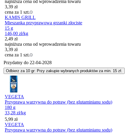
najniższa cena od wprowadzenia towaru
3,39
zł
cena za 1 szt.
KAMIS GRILL
Mieszanka przyprawowa grzanki złociste
15 g
146,00
zł
/kg
2,49
zł
najniższa cena od wprowadzenia towaru
3,39
zł
cena za 1 szt.
Przydatny do
22-04-2028
Odbierz za 10 gr: Przy zakupie wybranych produktów za min. 15 zł.
VEGETA
Przyprawa warzywna do potraw (bez glutaminianu sodu)
180 g
33,28
zł
/kg
Cena
5,99
zł
VEGETA
Przyprawa warzywna do potraw (bez glutaminianu sodu)