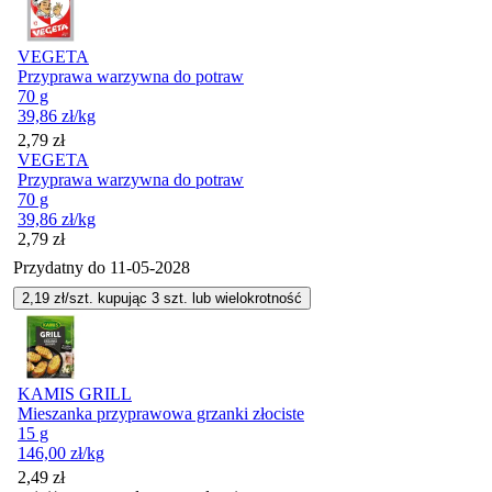
VEGETA
Przyprawa warzywna do potraw
70 g
39,86
zł
/kg
Cena
2,79
zł
VEGETA
Przyprawa warzywna do potraw
70 g
39,86
zł
/kg
Cena
2,79
zł
Przydatny do
11-05-2028
2,19
zł/szt. kupując
3
szt.
lub wielokrotność
KAMIS GRILL
Mieszanka przyprawowa grzanki złociste
15 g
146,00
zł
/kg
2,49
zł