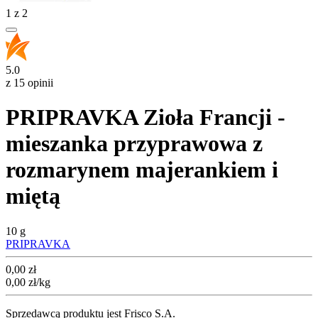
1
z
2
5.0
z 15 opinii
PRIPRAVKA Zioła Francji -
mieszanka przyprawowa z
rozmarynem majerankiem i
miętą
10 g
PRIPRAVKA
Cena
0,00
zł
0,00
zł
/kg
Sprzedawcą produktu jest Frisco S.A.