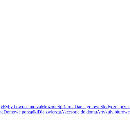
ny
Ryby i owoce morza
Mrożone
Spiżarnia
Dania gotowe
Słodycze, przek
ta
Domowe porządki
Dla zwierząt
Akcesoria do domu
Artykuły biurowe 