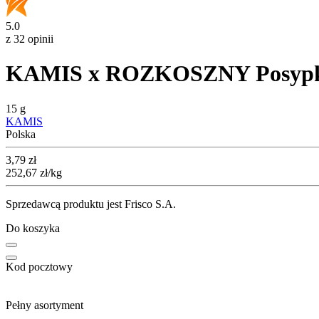
5.0
z 32 opinii
KAMIS x ROZKOSZNY Posypk
15 g
KAMIS
Polska
Cena
3,79
zł
252,67
zł
/kg
Sprzedawcą produktu jest Frisco S.A.
Do koszyka
Kod pocztowy
Pełny asortyment