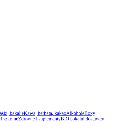
ąski, bakalie
Kawa, herbata, kakao
Alkohole
Boxy
i szkolne
Zdrowie i suplementy
BIO
Lokalni dostawcy