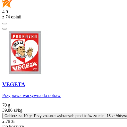
4.9
z 74 opinii
VEGETA
Przyprawa warzywna do potraw
70 g
39,86
zł
/kg
Odbierz za 10 gr: Przy zakupie wybranych produktów za min. 15 zł.
Aktywu
Cena
2,79
zł
Do koszyka