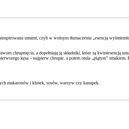
ainspirowana umami, czyli w wolnym tłumaczeniu „esencją wyśmieni
wom chrupnięcia, a dopełniają ją składniki, które są kwintesencją um
pierwszego kęsa – najpierw chrupie, a potem otula „piątym” smakiem. 
ych makaronów i klusek, sosów, warzyw czy kanapek.