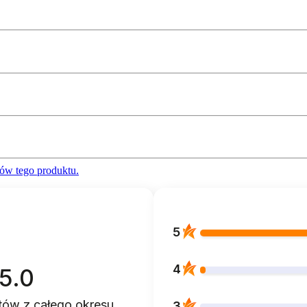
ów tego produktu.
5
4
5.0
ntów
z całego okresu
3