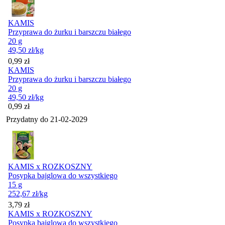
KAMIS
Przyprawa do żurku i barszczu białego
20 g
49,50
zł
/kg
Cena
0,99
zł
KAMIS
Przyprawa do żurku i barszczu białego
20 g
49,50
zł
/kg
Cena
0,99
zł
Przydatny do
21-02-2029
KAMIS x ROZKOSZNY
Posypka bajglowa do wszystkiego
15 g
252,67
zł
/kg
Cena
3,79
zł
KAMIS x ROZKOSZNY
Posypka bajglowa do wszystkiego