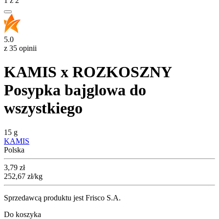
1
z
2
5.0
z 35 opinii
KAMIS x ROZKOSZNY
Posypka bajglowa do
wszystkiego
15 g
KAMIS
Polska
Cena
3,79
zł
252,67
zł
/kg
Sprzedawcą produktu jest Frisco S.A.
Do koszyka