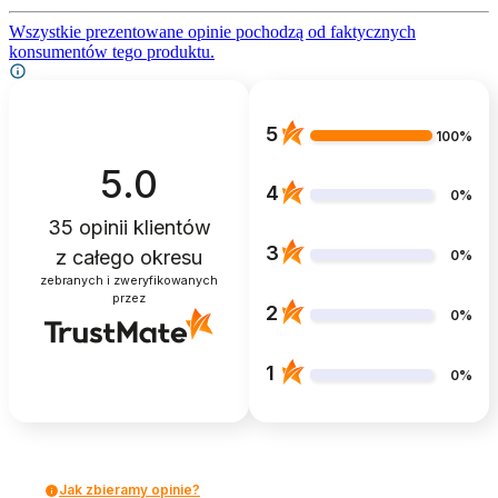
Wszystkie prezentowane opinie pochodzą od faktycznych
konsumentów tego produktu.
5
100%
5.0
4
0%
35
opinii klientów
3
z całego okresu
0%
zebranych i zweryfikowanych
przez
2
0%
1
0%
Jak zbieramy opinie?