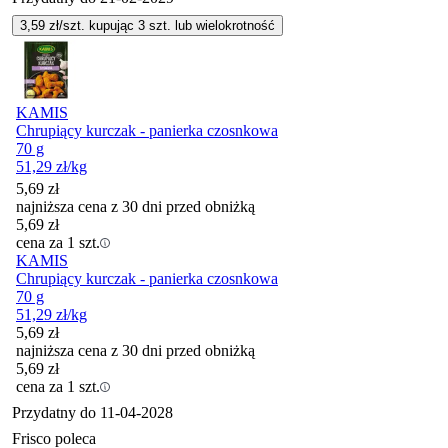
3,59
zł/szt. kupując
3
szt.
lub wielokrotność
KAMIS
Chrupiący kurczak - panierka czosnkowa
70 g
51,29
zł
/kg
5,69
zł
najniższa cena z 30 dni przed obniżką
5,69
zł
cena za 1 szt.
KAMIS
Chrupiący kurczak - panierka czosnkowa
70 g
51,29
zł
/kg
5,69
zł
najniższa cena z 30 dni przed obniżką
5,69
zł
cena za 1 szt.
Przydatny do
11-04-2028
Frisco poleca