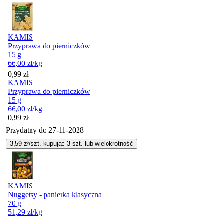
KAMIS
Przyprawa do pierniczków
15 g
66,00
zł
/kg
Cena
0,99
zł
KAMIS
Przyprawa do pierniczków
15 g
66,00
zł
/kg
Cena
0,99
zł
Przydatny do
27-11-2028
3,59
zł/szt. kupując
3
szt.
lub wielokrotność
KAMIS
Nuggetsy - panierka klasyczna
70 g
51,29
zł
/kg