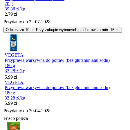
70 g
39,86
zł
/kg
Cena
2,79
zł
Przydatny do
22-07-2028
Odbierz za 10 gr: Przy zakupie wybranych produktów za min. 15 zł.
VEGETA
Przyprawa warzywna do potraw (bez glutaminianu sodu)
180 g
33,28
zł
/kg
Cena
5,99
zł
VEGETA
Przyprawa warzywna do potraw (bez glutaminianu sodu)
180 g
33,28
zł
/kg
Cena
5,99
zł
Przydatny do
20-04-2028
Frisco poleca