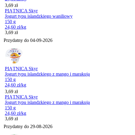
Cena
3,69
zł
PIĄTNICA Skyr
Jogurt typu islandzkiego waniliowy
150 g
24,60
zł
/kg
Cena
3,69
zł
Przydatny do
04-09-2026
PIĄTNICA Skyr
Jogurt typu islandzkiego z mango i marakują
150 g
24,60
zł
/kg
Cena
3,69
zł
PIĄTNICA Skyr
Jogurt typu islandzkiego z mango i marakują
150 g
24,60
zł
/kg
Cena
3,69
zł
Przydatny do
29-08-2026