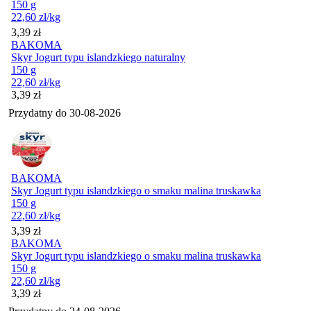
150 g
22,60
zł
/kg
Cena
3,39
zł
BAKOMA
Skyr Jogurt typu islandzkiego naturalny
150 g
22,60
zł
/kg
Cena
3,39
zł
Przydatny do
30-08-2026
BAKOMA
Skyr Jogurt typu islandzkiego o smaku malina truskawka
150 g
22,60
zł
/kg
Cena
3,39
zł
BAKOMA
Skyr Jogurt typu islandzkiego o smaku malina truskawka
150 g
22,60
zł
/kg
Cena
3,39
zł