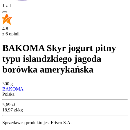
1
z
1
4.8
z 6 opinii
BAKOMA Skyr jogurt pitny
typu islandzkiego jagoda
borówka amerykańska
300 g
BAKOMA
Polska
Cena
5,69
zł
18,97
zł
/kg
Sprzedawcą produktu jest Frisco S.A.