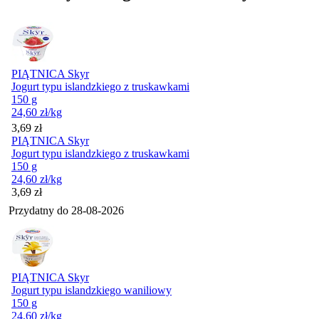
PIĄTNICA Skyr
Jogurt typu islandzkiego z truskawkami
150 g
24,60
zł
/kg
Cena
3,69
zł
PIĄTNICA Skyr
Jogurt typu islandzkiego z truskawkami
150 g
24,60
zł
/kg
Cena
3,69
zł
Przydatny do
28-08-2026
PIĄTNICA Skyr
Jogurt typu islandzkiego waniliowy
150 g
24,60
zł
/kg