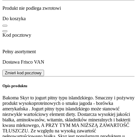
Produkt nie podlega zwrotowi
Do koszyka
Kod pocztowy
Pełny asortyment
Dostawa Frisco VAN
Zmień kod pocztowy
Opis produktu
Bakoma Skyr to jogurt pitny typu islandzkiego. Smaczny i pożywny
produkt wysokoproteinowych o smaku jagoda - borówka
amerykańska . Jogurt pitny typu islandzkiego może stanowić
niezwykle wartościowy element diety. Dostarcza wysokiej jakości
białka, aminokwasów, witamin, składników mineralnych i bakterii
kwasu mlekowego, A PRZY TYM MA NIŻSZĄ ZAWARTOŚĆ
TŁUSZCZU. Ze względu na wysoką zawartość
pełnowartościowego białka, Skyr jest popularnym produktem u