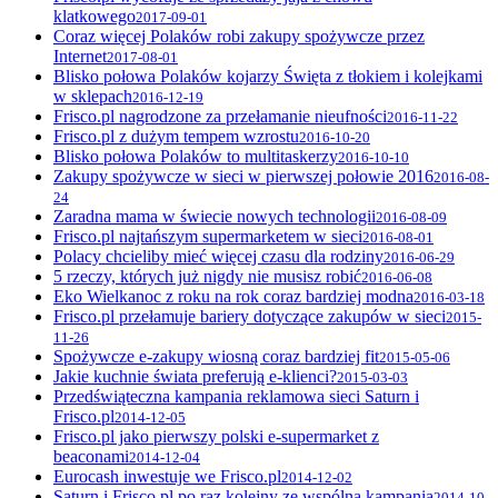
klatkowego
2017-09-01
Coraz więcej Polaków robi zakupy spożywcze przez
Internet
2017-08-01
Blisko połowa Polaków kojarzy Święta z tłokiem i kolejkami
w sklepach
2016-12-19
Frisco.pl nagrodzone za przełamanie nieufności
2016-11-22
Frisco.pl z dużym tempem wzrostu
2016-10-20
Blisko połowa Polaków to multitaskerzy
2016-10-10
Zakupy spożywcze w sieci w pierwszej połowie 2016
2016-08-
24
Zaradna mama w świecie nowych technologii
2016-08-09
Frisco.pl najtańszym supermarketem w sieci
2016-08-01
Polacy chcieliby mieć więcej czasu dla rodziny
2016-06-29
5 rzeczy, których już nigdy nie musisz robić
2016-06-08
Eko Wielkanoc z roku na rok coraz bardziej modna
2016-03-18
Frisco.pl przełamuje bariery dotyczące zakupów w sieci
2015-
11-26
Spożywcze e-zakupy wiosną coraz bardziej fit
2015-05-06
Jakie kuchnie świata preferują e-klienci?
2015-03-03
Przedświąteczna kampania reklamowa sieci Saturn i
Frisco.pl
2014-12-05
Frisco.pl jako pierwszy polski e-supermarket z
beaconami
2014-12-04
Eurocash inwestuje we Frisco.pl
2014-12-02
Saturn i Frisco.pl po raz kolejny ze wspólną kampanią
2014-10-