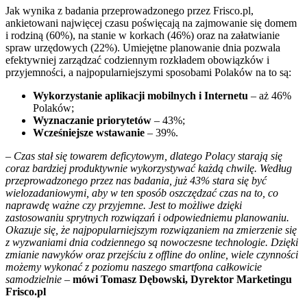
Jak wynika z badania przeprowadzonego przez Frisco.pl,
ankietowani najwięcej czasu poświęcają na zajmowanie się domem
i rodziną (60%), na stanie w korkach (46%) oraz na załatwianie
spraw urzędowych (22%). Umiejętne planowanie dnia pozwala
efektywniej zarządzać codziennym rozkładem obowiązków i
przyjemności, a najpopularniejszymi sposobami Polaków na to są:
Wykorzystanie aplikacji mobilnych i Internetu
– aż 46%
Polaków;
Wyznaczanie priorytetów
– 43%;
Wcześniejsze wstawanie
– 39%.
– Czas stał się towarem deficytowym, dlatego Polacy starają się
coraz bardziej produktywnie wykorzystywać każdą chwilę. Według
przeprowadzonego przez nas badania, już 43% stara się być
wielozadaniowymi, aby w ten sposób oszczędzać czas na to, co
naprawdę ważne czy przyjemne. Jest to możliwe dzięki
zastosowaniu sprytnych rozwiązań i odpowiedniemu planowaniu.
Okazuje się, że najpopularniejszym rozwiązaniem na zmierzenie się
z wyzwaniami dnia codziennego są nowoczesne technologie. Dzięki
zmianie nawyków oraz przejściu z offline do online, wiele czynności
możemy wykonać z poziomu naszego smartfona całkowicie
samodzielnie
–
mówi Tomasz Dębowski, Dyrektor Marketingu
Frisco.pl