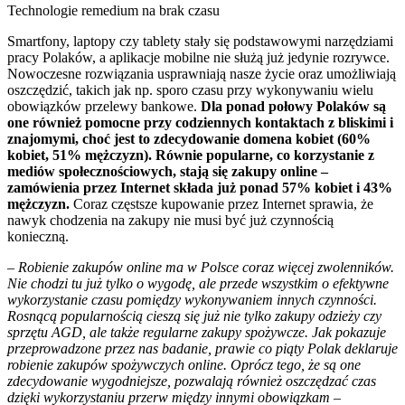
Technologie remedium na brak czasu
Smartfony, laptopy czy tablety stały się podstawowymi narzędziami
pracy Polaków, a aplikacje mobilne nie służą już jedynie rozrywce.
Nowoczesne rozwiązania usprawniają nasze życie oraz umożliwiają
oszczędzić, takich jak np. sporo czasu przy wykonywaniu wielu
obowiązków przelewy bankowe.
Dla ponad połowy Polaków są
one również pomocne przy codziennych kontaktach z bliskimi i
znajomymi, choć jest to zdecydowanie domena kobiet (60%
kobiet, 51% mężczyzn). Równie popularne, co korzystanie z
mediów społecznościowych, stają się zakupy online –
zamówienia przez Internet składa już ponad 57% kobiet i 43%
mężczyzn.
Coraz częstsze kupowanie przez Internet sprawia, że
nawyk chodzenia na zakupy nie musi być już czynnością
konieczną.
– Robienie zakupów online ma w Polsce coraz więcej zwolenników.
Nie chodzi tu już tylko o wygodę, ale przede wszystkim o efektywne
wykorzystanie czasu pomiędzy wykonywaniem innych czynności.
Rosnącą popularnością cieszą się już nie tylko zakupy odzieży czy
sprzętu AGD, ale także regularne zakupy spożywcze. Jak pokazuje
przeprowadzone przez nas badanie, prawie co piąty Polak deklaruje
robienie zakupów spożywczych online. Oprócz tego, że są one
zdecydowanie wygodniejsze, pozwalają również oszczędzać czas
dzięki wykorzystaniu przerw między innymi obowiązkam
–