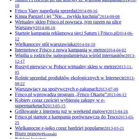
10
Frisco Vany napędzają sprzedaż
2014-09-16
Kinga Paruzel i jej "Nie... zwykła kuchnia"
2014-09-08
Wirtualny sklep Frisco.pl powraca, tym razem na ulice
Warszawy
2014-06-16
Startuje kampania reklamowa sieci Saturn i Frisco.pl
2014-06-
12
Wielkanocny stół warszawiaka
2014-04-10
Internetowe Frisco z nową kampanią w metrze
2014-04-02
Wigilia u rodziców najpopularniejsza wśród internautów
2013-
12-17
Ruszył pierwszy w Polsce wirtualny sklep w metrze
2013-11-
05
Rośnie sprzedaż produktów ekologicznych w Internecie
2013-
08-22
Warszawiacy na spożywczych e-zakupach
2013-07-09
Frisco.pl wprowadza program „Frisco Okazja”
2013-06-12
Kobiety coraz częściej wybierają zakupy w e-
supermarketach
2013-05-15
Grillowanie z internetu już w weekend majowy
2013-04-24
Frisco.pl startuje z kampanią porównawczą do Tesco
2013-03-
25
Wielkanocne e-jajko coraz bardziej popularne
2013-03-21
Biuro prasowe
kontakt