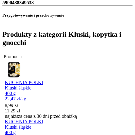
5900488349538
Przygotowywanie i przechowywanie
Produkty z kategorii Kluski, kopytka i
gnocchi
Promocja
KUCHNIA POLKI
Kluski śląskie
400 g
22,47
zł
/kg
Cena promocyjna
8,99
zł
11,29
zł
najniższa cena z 30 dni przed obniżką
KUCHNIA POLKI
Kluski śląskie
400 g