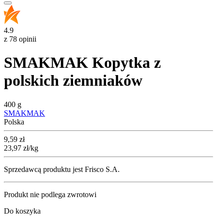
4.9
z 78 opinii
SMAKMAK Kopytka z
polskich ziemniaków
400 g
SMAKMAK
Polska
Cena
9,59
zł
23,97
zł
/kg
Sprzedawcą produktu jest Frisco S.A.
Produkt nie podlega zwrotowi
Do koszyka