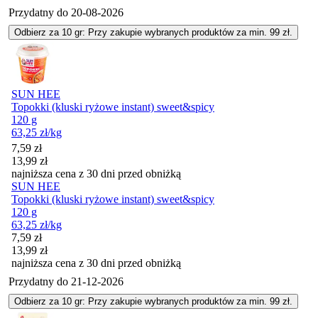
Przydatny do
20-08-2026
Odbierz za 10 gr: Przy zakupie wybranych produktów za min. 99 zł.
SUN HEE
Topokki (kluski ryżowe instant) sweet&spicy
120 g
63,25
zł
/kg
Cena promocyjna
7,59
zł
13,99
zł
najniższa cena z 30 dni przed obniżką
SUN HEE
Topokki (kluski ryżowe instant) sweet&spicy
120 g
63,25
zł
/kg
Cena promocyjna
7,59
zł
13,99
zł
najniższa cena z 30 dni przed obniżką
Przydatny do
21-12-2026
Odbierz za 10 gr: Przy zakupie wybranych produktów za min. 99 zł.