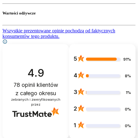
Wartości odżywcze
Wszystkie prezentowane opinie pochodzą od faktycznych
konsumentów tego produktu.
5
91%
4.9
4
8%
78
opinii klientów
3
z całego okresu
1%
zebranych i zweryfikowanych
przez
2
0%
1
0%