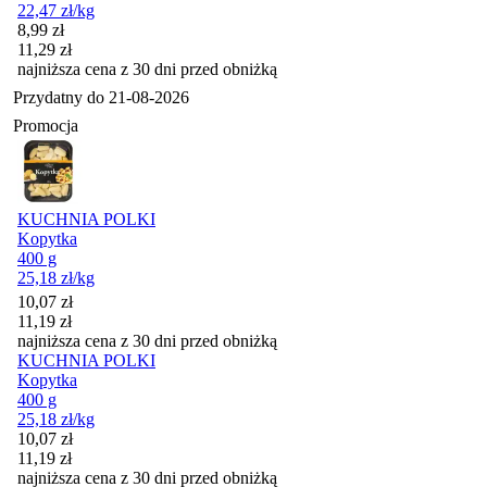
22,47
zł
/kg
Cena promocyjna
8,99
zł
11,29
zł
najniższa cena z 30 dni przed obniżką
Przydatny do
21-08-2026
Promocja
KUCHNIA POLKI
Kopytka
400 g
25,18
zł
/kg
Cena promocyjna
10,07
zł
11,19
zł
najniższa cena z 30 dni przed obniżką
KUCHNIA POLKI
Kopytka
400 g
25,18
zł
/kg
Cena promocyjna
10,07
zł
11,19
zł
najniższa cena z 30 dni przed obniżką