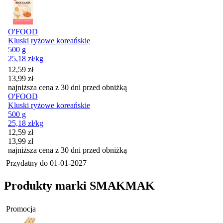
O'FOOD
Kluski ryżowe koreańskie
500 g
25,18
zł
/kg
Cena promocyjna
12,59
zł
13,99
zł
najniższa cena z 30 dni przed obniżką
O'FOOD
Kluski ryżowe koreańskie
500 g
25,18
zł
/kg
Cena promocyjna
12,59
zł
13,99
zł
najniższa cena z 30 dni przed obniżką
Przydatny do
01-01-2027
Produkty marki SMAKMAK
Promocja