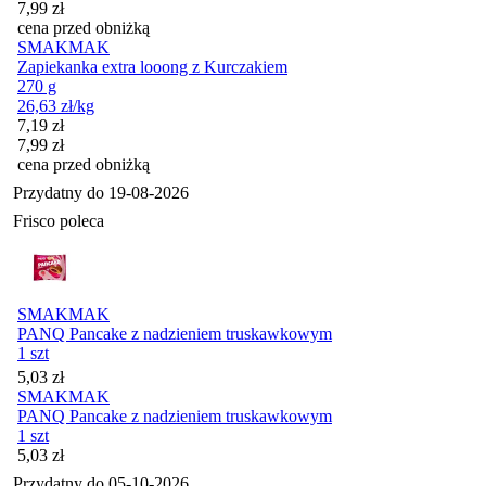
7,99
zł
cena przed obniżką
SMAKMAK
Zapiekanka extra looong z Kurczakiem
270 g
26,63
zł
/kg
Cena promocyjna
7,19
zł
7,99
zł
cena przed obniżką
Przydatny do
19-08-2026
Frisco poleca
SMAKMAK
PANQ Pancake z nadzieniem truskawkowym
1 szt
Cena
5,03
zł
SMAKMAK
PANQ Pancake z nadzieniem truskawkowym
1 szt
Cena
5,03
zł
Przydatny do
05-10-2026