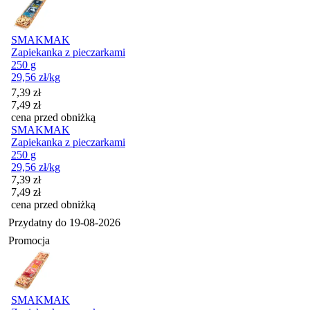
SMAKMAK
Zapiekanka z pieczarkami
250 g
29,56
zł
/kg
Cena promocyjna
7,39
zł
7,49
zł
cena przed obniżką
SMAKMAK
Zapiekanka z pieczarkami
250 g
29,56
zł
/kg
Cena promocyjna
7,39
zł
7,49
zł
cena przed obniżką
Przydatny do
19-08-2026
Promocja
SMAKMAK