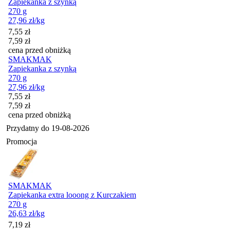
Zapiekanka z szynką
270 g
27,96
zł
/kg
Cena promocyjna
7,55
zł
7,59
zł
cena przed obniżką
SMAKMAK
Zapiekanka z szynką
270 g
27,96
zł
/kg
Cena promocyjna
7,55
zł
7,59
zł
cena przed obniżką
Przydatny do
19-08-2026
Promocja
SMAKMAK
Zapiekanka extra looong z Kurczakiem
270 g
26,63
zł
/kg
Cena promocyjna
7,19
zł