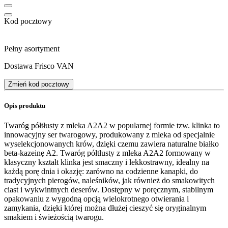
Kod pocztowy
Pełny asortyment
Dostawa Frisco VAN
Zmień kod pocztowy
Opis produktu
Twaróg półtłusty z mleka A2A2 w popularnej formie tzw. klinka to
innowacyjny ser twarogowy, produkowany z mleka od specjalnie
wyselekcjonowanych krów, dzięki czemu zawiera naturalne białko
beta-kazeinę A2. Twaróg półtłusty z mleka A2A2 formowany w
klasyczny kształt klinka jest smaczny i lekkostrawny, idealny na
każdą porę dnia i okazję: zarówno na codzienne kanapki, do
tradycyjnych pierogów, naleśników, jak również do smakowitych
ciast i wykwintnych deserów. Dostępny w poręcznym, stabilnym
opakowaniu z wygodną opcją wielokrotnego otwierania i
zamykania, dzięki której można dłużej cieszyć się oryginalnym
smakiem i świeżością twarogu.