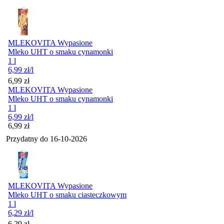
MLEKOVITA Wypasione
Mleko UHT o smaku cynamonki
1 l
6,99
zł
/l
Cena
6,99
zł
MLEKOVITA Wypasione
Mleko UHT o smaku cynamonki
1 l
6,99
zł
/l
Cena
6,99
zł
Przydatny do
16-10-2026
MLEKOVITA Wypasione
Mleko UHT o smaku ciasteczkowym
1 l
6,29
zł
/l
Cena
6,29
zł