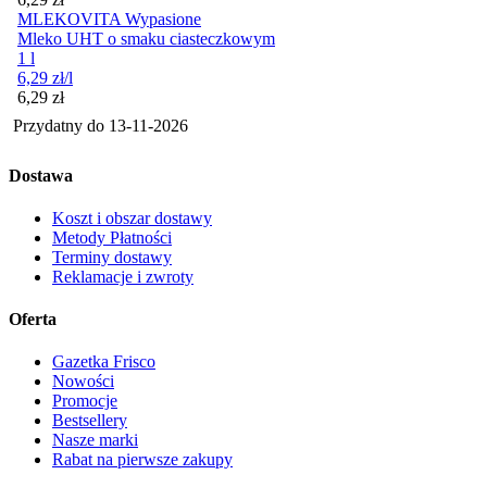
MLEKOVITA Wypasione
Mleko UHT o smaku ciasteczkowym
1 l
6,29
zł
/l
Cena
6,29
zł
Przydatny do
13-11-2026
Dostawa
Koszt i obszar dostawy
Metody Płatności
Terminy dostawy
Reklamacje i zwroty
Oferta
Gazetka Frisco
Nowości
Promocje
Bestsellery
Nasze marki
Rabat na pierwsze zakupy