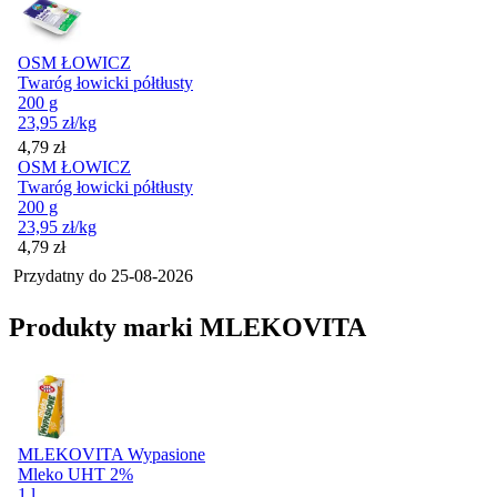
OSM ŁOWICZ
Twaróg łowicki półtłusty
200 g
23,95
zł
/kg
Cena
4,79
zł
OSM ŁOWICZ
Twaróg łowicki półtłusty
200 g
23,95
zł
/kg
Cena
4,79
zł
Przydatny do
25-08-2026
Produkty marki MLEKOVITA
MLEKOVITA Wypasione
Mleko UHT 2%
1 l