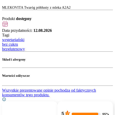
MLEKOVITA Twaróg półtłusty z mleka A2A2
Produkt
dostępny
Data przydatności:
12.08.2026
Tagi
wegetariański
bez cukru
bezglutenowy
Skład i alergeny
Wartości odżywcze
Wszystkie prezentowane opinie pochodzą od faktycznych
konsumentów tego produktu.
5
95%