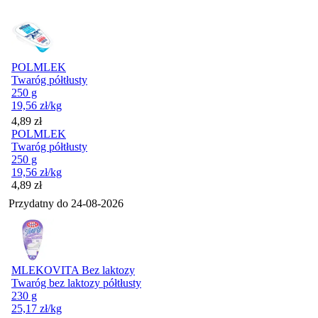
POLMLEK
Twaróg półtłusty
250 g
19,56
zł
/kg
Cena
4,89
zł
POLMLEK
Twaróg półtłusty
250 g
19,56
zł
/kg
Cena
4,89
zł
Przydatny do
24-08-2026
MLEKOVITA Bez laktozy
Twaróg bez laktozy półtłusty
230 g
25,17
zł
/kg