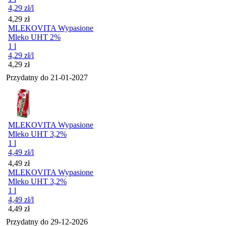
4,29
zł
/l
Cena
4,29
zł
MLEKOVITA Wypasione
Mleko UHT 2%
1 l
4,29
zł
/l
Cena
4,29
zł
Przydatny do
21-01-2027
MLEKOVITA Wypasione
Mleko UHT 3,2%
1 l
4,49
zł
/l
Cena
4,49
zł
MLEKOVITA Wypasione
Mleko UHT 3,2%
1 l
4,49
zł
/l
Cena
4,49
zł
Przydatny do
29-12-2026