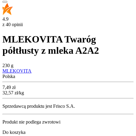
4.9
z 40 opinii
MLEKOVITA Twaróg
półtłusty z mleka A2A2
230 g
MLEKOVITA
Polska
Cena
7,49
zł
32,57
zł
/kg
Sprzedawcą produktu jest Frisco S.A.
Produkt nie podlega zwrotowi
Do koszyka