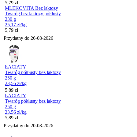
Cena
5,79
zł
MLEKOVITA Bez laktozy
Twaróg bez laktozy półtłusty
230 g
25,17
zł
/kg
Cena
5,79
zł
Przydatny do
26-08-2026
ŁACIATY
Twaróg półtłusty bez laktozy
250 g
23,56
zł
/kg
Cena
5,89
zł
ŁACIATY
Twaróg półtłusty bez laktozy
250 g
23,56
zł
/kg
Cena
5,89
zł
Przydatny do
20-08-2026