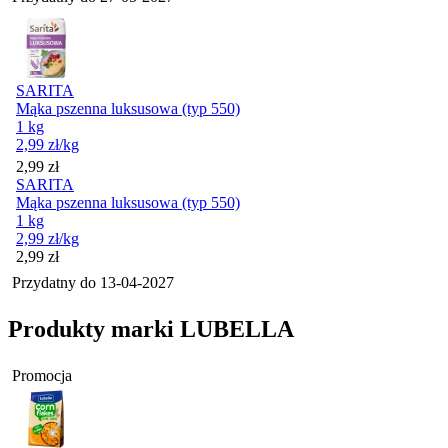
SARITA
Mąka pszenna luksusowa (typ 550)
1 kg
2,99
zł
/kg
Cena
2,99
zł
SARITA
Mąka pszenna luksusowa (typ 550)
1 kg
2,99
zł
/kg
Cena
2,99
zł
Przydatny do
13-04-2027
Produkty marki LUBELLA
Promocja