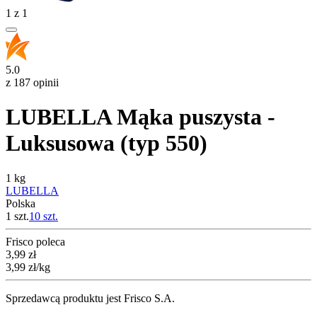
1
z
1
5.0
z 187 opinii
LUBELLA Mąka puszysta -
Luksusowa (typ 550)
1 kg
LUBELLA
Polska
1 szt.
10
szt.
Frisco poleca
Cena
3,99
zł
3,99
zł
/kg
Sprzedawcą produktu jest Frisco S.A.