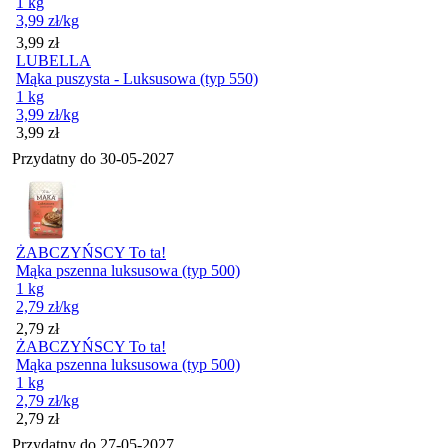
1 kg
3,99
zł
/kg
Cena
3,99
zł
LUBELLA
Mąka puszysta - Luksusowa (typ 550)
1 kg
3,99
zł
/kg
Cena
3,99
zł
Przydatny do
30-05-2027
ŻABCZYŃSCY To ta!
Mąka pszenna luksusowa (typ 500)
1 kg
2,79
zł
/kg
Cena
2,79
zł
ŻABCZYŃSCY To ta!
Mąka pszenna luksusowa (typ 500)
1 kg
2,79
zł
/kg
Cena
2,79
zł
Przydatny do
27-05-2027