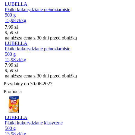
LUBELLA
Płatki kukurydziane pełnoziarniste
500 g
15,98
zł
/kg
Cena promocyjna
7,99
zł
9,59
zł
najniższa cena z 30 dni przed obniżką
LUBELLA
Płatki kukurydziane pełnoziarniste
500 g
15,98
zł
/kg
Cena promocyjna
7,99
zł
9,59
zł
najniższa cena z 30 dni przed obniżką
Przydatny do
30-06-2027
Promocja
LUBELLA
Płatki kukurydziane klasyczne
500 g
15,98
zł
/kg