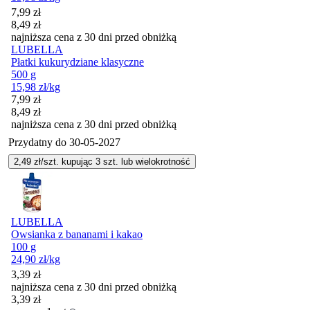
Cena promocyjna
7,99
zł
8,49
zł
najniższa cena z 30 dni przed obniżką
LUBELLA
Płatki kukurydziane klasyczne
500 g
15,98
zł
/kg
Cena promocyjna
7,99
zł
8,49
zł
najniższa cena z 30 dni przed obniżką
Przydatny do
30-05-2027
2,49
zł/szt. kupując
3
szt.
lub wielokrotność
LUBELLA
Owsianka z bananami i kakao
100 g
24,90
zł
/kg
3,39
zł
najniższa cena z 30 dni przed obniżką
3,39
zł