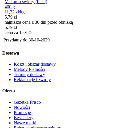
Makaron świdry (fusili)
400 g
11,22
zł
/kg
5,79
zł
najniższa cena z 30 dni przed obniżką
5,79
zł
cena za 1 szt.
Przydatny do
30-10-2029
Dostawa
Koszt i obszar dostawy
Metody Płatności
Terminy dostawy
Reklamacje i zwroty
Oferta
Gazetka Frisco
Nowości
Promocje
Bestsellery
Nasze marki
Rabat na pierwsze zakupy