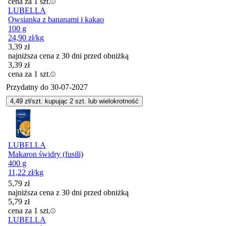
cena za 1 szt.
LUBELLA
Owsianka z bananami i kakao
100 g
24,90
zł
/kg
3,39
zł
najniższa cena z 30 dni przed obniżką
3,39
zł
cena za 1 szt.
Przydatny do
30-07-2027
4,49
zł/szt. kupując
2
szt.
lub wielokrotność
LUBELLA
Makaron świdry (fusili)
400 g
11,22
zł
/kg
5,79
zł
najniższa cena z 30 dni przed obniżką
5,79
zł
cena za 1 szt.
LUBELLA