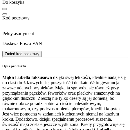
Do koszyka
Kod pocztowy
Pełny asortyment
Dostawa Frisco VAN
Zmień kod pocztowy
Opis produktu
Mąka Lubella luksusowa
dzięki swej lekkości, idealnie nadaje się
do ciast drożdżowych. Jej puszystość i delikatność to gwarancja
zawsze udanych wypieków. Mąka ta sprawdzi się również przy
przyrządzaniu pączków, faworków oraz placków smażonych na
głębokim tłuszczu. Zresztą nie tylko desery są jej domeną, bo
równie dobrze poradzi sobie w cieście naleśnikowym,
makaronowym, czy podczas robienia pierogów, knedli i kopytek.
Jest więc pomocna w zadaniach kuchennych niemal na każdym
kroku. Dodatkowo, dzięki specjalnemu procesowi suszenia,
świeżość mąki została jeszcze wydłużona. Kiedy przygotowuje się
wypieki z miłości, to warto korzystać tylko z
mąki Lubella
.