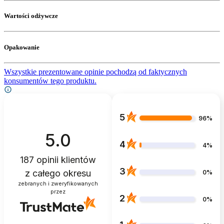
Wartości odżywcze
Opakowanie
Wszystkie prezentowane opinie pochodzą od faktycznych
konsumentów tego produktu.
5
96%
5.0
4
4%
187
opinii klientów
3
z całego okresu
0%
zebranych i zweryfikowanych
przez
2
0%