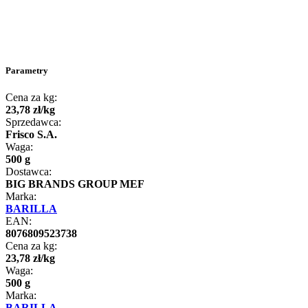
Parametry
Cena za kg:
23
,
78
zł
/
kg
Sprzedawca:
Frisco S.A.
Waga:
500 g
Dostawca:
BIG BRANDS GROUP MEF
Marka:
BARILLA
EAN:
8076809523738
Cena za kg:
23
,
78
zł
/
kg
Waga:
500 g
Marka:
BARILLA