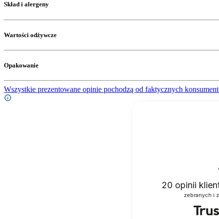
Skład i alergeny
Wartości odżywcze
Opakowanie
Wszystkie prezentowane opinie pochodzą od faktycznych konsument
20
opinii klie
zebranych i 