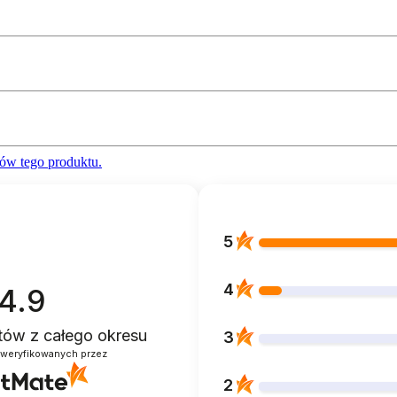
ów tego produktu.
5
4
4.9
ntów
z całego okresu
3
zweryfikowanych przez
2