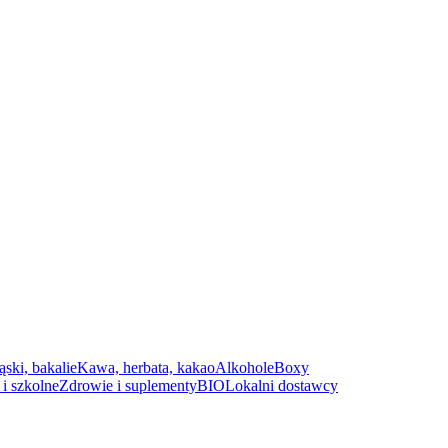
ąski, bakalie
Kawa, herbata, kakao
Alkohole
Boxy
i szkolne
Zdrowie i suplementy
BIO
Lokalni dostawcy