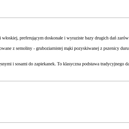
łoskiej, preferującym doskonałe i wyraziste bazy drugich dań zarów
ne z semoliny - gruboziarnistej mąki pozyskiwanej z pszenicy durum.
nymi i sosami do zapiekanek. To klasyczna podstawa tradycyjnego dan