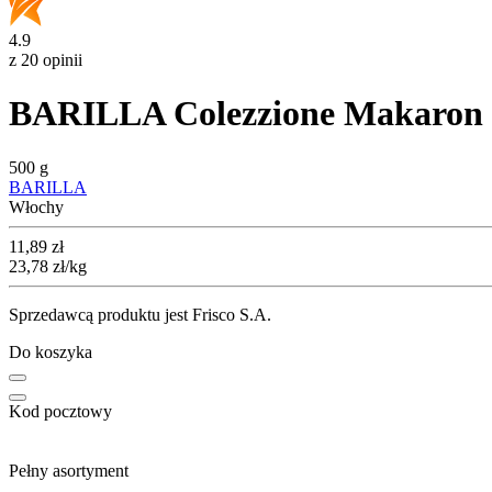
4.9
z 20 opinii
BARILLA Colezzione Makaron 
500 g
BARILLA
Włochy
Cena
11,89
zł
23,78
zł
/kg
Sprzedawcą produktu jest Frisco S.A.
Do koszyka
Kod pocztowy
Pełny asortyment