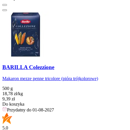
BARILLA Colezzione
Makaron mezze penne tricolore (pióra trójkolorowe)
500 g
18,78
zł
/kg
Cena
9,39
zł
Do koszyka
Przydatny do
01-08-2027
5.0