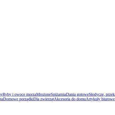
ny
Ryby i owoce morza
Mrożone
Spiżarnia
Dania gotowe
Słodycze, przek
ta
Domowe porządki
Dla zwierząt
Akcesoria do domu
Artykuły biurowe 