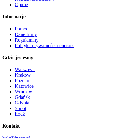
Opinie
Informacje
Pomoc
Dane firmy
Regulaminy
Polityka prywatności i cookies
Gdzie jesteśmy
Warszawa
Kraków
Poznań
Katowice
Wrocław
Gdańsk
Gdynia
Sopot
Łódź
Kontakt