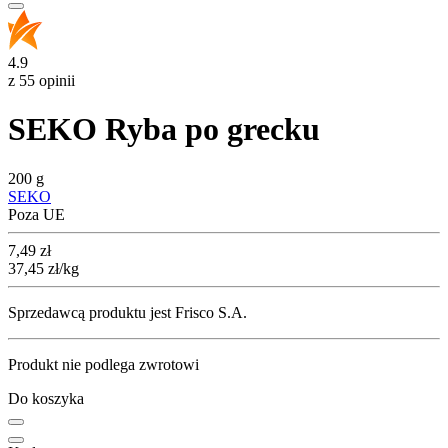
4.9
z 55 opinii
SEKO Ryba po grecku
200 g
SEKO
Poza UE
Cena
7,49
zł
37,45
zł
/kg
Sprzedawcą produktu jest Frisco S.A.
Produkt nie podlega zwrotowi
Do koszyka