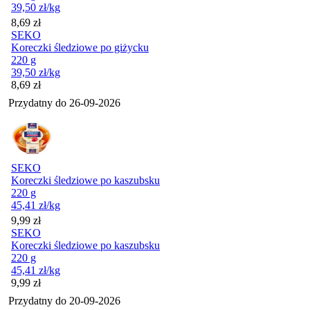
39,50
zł
/kg
Cena
8,69
zł
SEKO
Koreczki śledziowe po giżycku
220 g
39,50
zł
/kg
Cena
8,69
zł
Przydatny do
26-09-2026
SEKO
Koreczki śledziowe po kaszubsku
220 g
45,41
zł
/kg
Cena
9,99
zł
SEKO
Koreczki śledziowe po kaszubsku
220 g
45,41
zł
/kg
Cena
9,99
zł
Przydatny do
20-09-2026