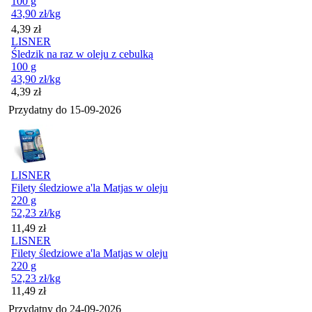
100 g
43,90
zł
/kg
Cena
4,39
zł
LISNER
Śledzik na raz w oleju z cebulką
100 g
43,90
zł
/kg
Cena
4,39
zł
Przydatny do
15-09-2026
LISNER
Filety śledziowe a'la Matjas w oleju
220 g
52,23
zł
/kg
Cena
11,49
zł
LISNER
Filety śledziowe a'la Matjas w oleju
220 g
52,23
zł
/kg
Cena
11,49
zł
Przydatny do
24-09-2026