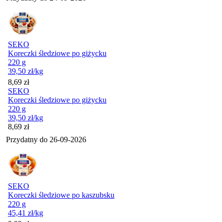
SEKO
Koreczki śledziowe po giżycku
220 g
39,50
zł
/kg
Cena
8,69
zł
SEKO
Koreczki śledziowe po giżycku
220 g
39,50
zł
/kg
Cena
8,69
zł
Przydatny do
26-09-2026
SEKO
Koreczki śledziowe po kaszubsku
220 g
45,41
zł
/kg