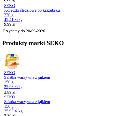
Cena
9,99
zł
SEKO
Koreczki śledziowe po kaszubsku
220 g
45,41
zł
/kg
Cena
9,99
zł
Przydatny do
20-09-2026
Produkty marki SEKO
SEKO
Sałatka warzywna z jajkiem
150 g
25,93
zł
/kg
Cena
3,89
zł
SEKO
Sałatka warzywna z jajkiem
150 g
25,93
zł
/kg
Cena
3,89
zł