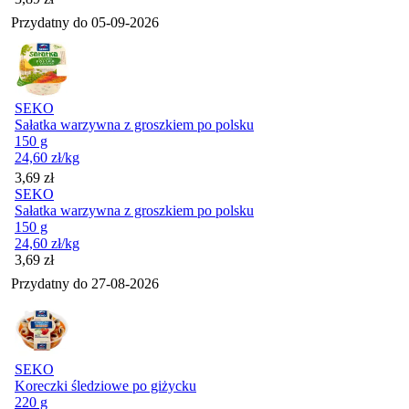
Przydatny do
05-09-2026
SEKO
Sałatka warzywna z groszkiem po polsku
150 g
24,60
zł
/kg
Cena
3,69
zł
SEKO
Sałatka warzywna z groszkiem po polsku
150 g
24,60
zł
/kg
Cena
3,69
zł
Przydatny do
27-08-2026
SEKO
Koreczki śledziowe po giżycku
220 g