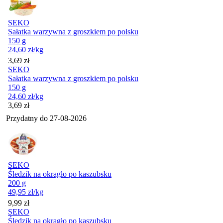
SEKO
Sałatka warzywna z groszkiem po polsku
150 g
24,60
zł
/kg
Cena
3,69
zł
SEKO
Sałatka warzywna z groszkiem po polsku
150 g
24,60
zł
/kg
Cena
3,69
zł
Przydatny do
27-08-2026
SEKO
Śledzik na okrągło po kaszubsku
200 g
49,95
zł
/kg
Cena
9,99
zł
SEKO
Śledzik na okrągło po kaszubsku