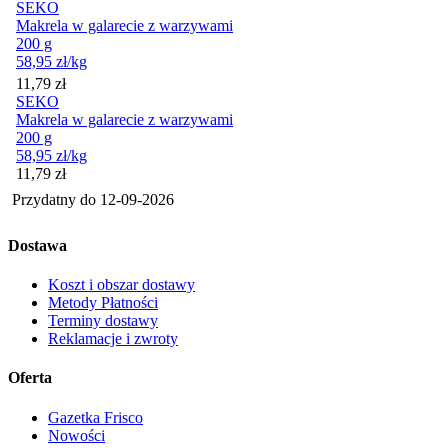
SEKO
Makrela w galarecie z warzywami
200 g
58,95
zł
/kg
Cena
11,79
zł
SEKO
Makrela w galarecie z warzywami
200 g
58,95
zł
/kg
Cena
11,79
zł
Przydatny do
12-09-2026
Dostawa
Koszt i obszar dostawy
Metody Płatności
Terminy dostawy
Reklamacje i zwroty
Oferta
Gazetka Frisco
Nowości