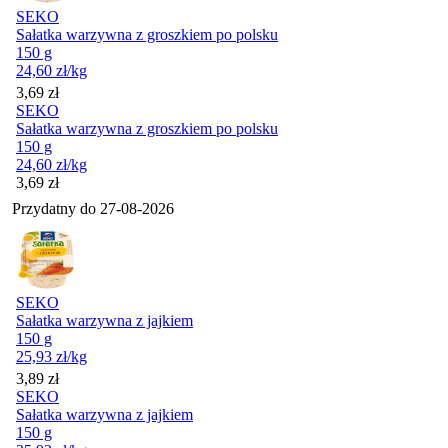
SEKO
Sałatka warzywna z groszkiem po polsku
150 g
24,60
zł
/kg
Cena
3,69
zł
SEKO
Sałatka warzywna z groszkiem po polsku
150 g
24,60
zł
/kg
Cena
3,69
zł
Przydatny do
27-08-2026
SEKO
Sałatka warzywna z jajkiem
150 g
25,93
zł
/kg
Cena
3,89
zł
SEKO
Sałatka warzywna z jajkiem
150 g