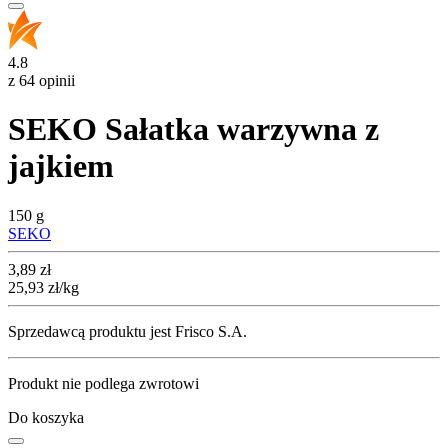
4.8
z 64 opinii
SEKO Sałatka warzywna z
jajkiem
150 g
SEKO
Cena
3,89
zł
25,93
zł
/kg
Sprzedawcą produktu jest Frisco S.A.
Produkt nie podlega zwrotowi
Do koszyka