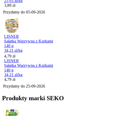
25,93
zł
/kg
Cena
3,89
zł
Przydatny do
05-09-2026
LISNER
Sałatka Warzywna z Kurkami
140 g
34,21
zł
/kg
Cena
4,79
zł
LISNER
Sałatka Warzywna z Kurkami
140 g
34,21
zł
/kg
Cena
4,79
zł
Przydatny do
25-09-2026
Produkty marki SEKO