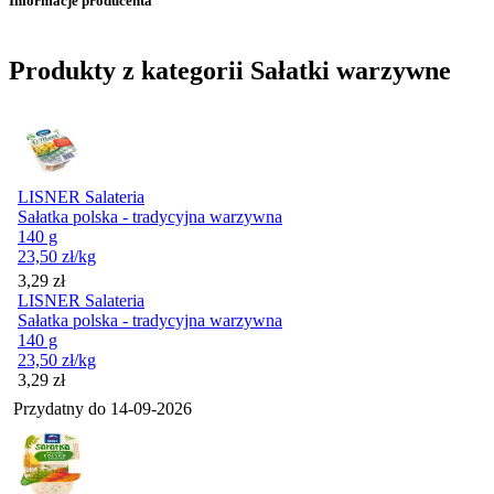
Informacje producenta
Produkty z kategorii Sałatki warzywne
LISNER Salateria
Sałatka polska - tradycyjna warzywna
140 g
23,50
zł
/kg
Cena
3,29
zł
LISNER Salateria
Sałatka polska - tradycyjna warzywna
140 g
23,50
zł
/kg
Cena
3,29
zł
Przydatny do
14-09-2026