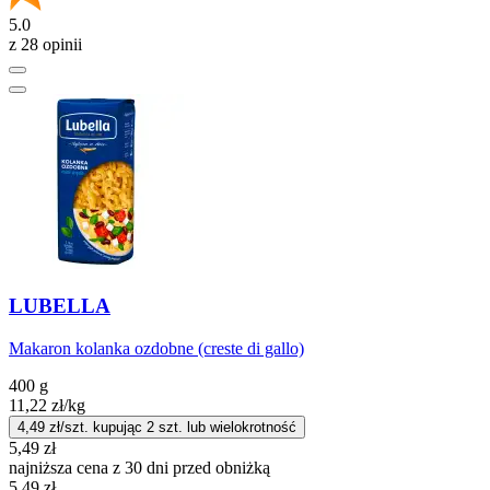
5.0
z 28 opinii
LUBELLA
Makaron kolanka ozdobne (creste di gallo)
400 g
11,22
zł
/kg
4,49
zł/szt. kupując
2
szt.
lub wielokrotność
5,49
zł
najniższa cena z 30 dni przed obniżką
5,49
zł