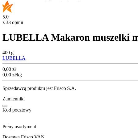
5.0
z 33 opinii
LUBELLA Makaron muszelki mo
400 g
LUBELLA
Cena
0,00
zł
0,00
zł
/kg
Sprzedawcą produktu jest Frisco S.A.
Zamienniki
Kod pocztowy
Pełny asortyment
Dostawa Frisco VAN