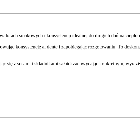
alorach smakowych i konsystencji idealnej do drugich dań na ciepło 
owując konsystencję al dente i zapobiegając rozgotowaniu. To dosko
ując się z sosami i składnikami sałatekzachwycając konkretnym, wyraz