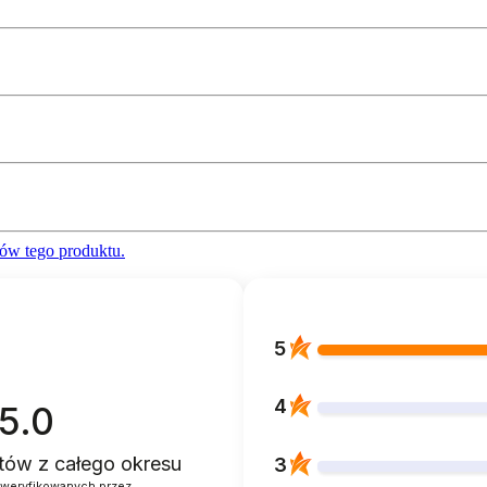
ów tego produktu.
5
4
5.0
entów
z całego okresu
3
zweryfikowanych przez