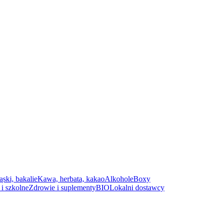
ąski, bakalie
Kawa, herbata, kakao
Alkohole
Boxy
i szkolne
Zdrowie i suplementy
BIO
Lokalni dostawcy