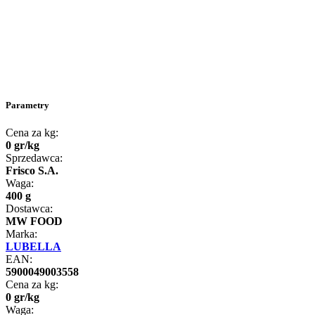
Parametry
Cena za kg:
0
gr
/
kg
Sprzedawca:
Frisco S.A.
Waga:
400 g
Dostawca:
MW FOOD
Marka:
LUBELLA
EAN:
5900049003558
Cena za kg:
0
gr
/
kg
Waga: