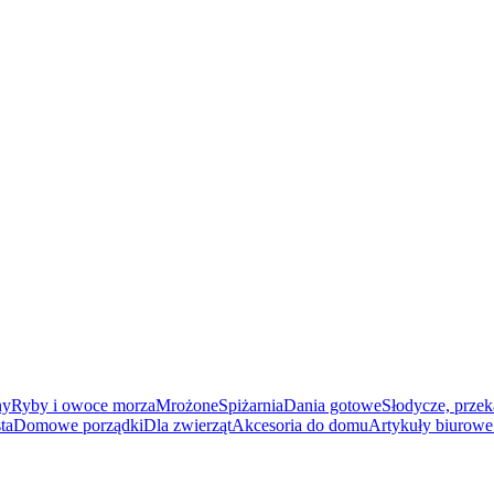
ny
Ryby i owoce morza
Mrożone
Spiżarnia
Dania gotowe
Słodycze, przek
ta
Domowe porządki
Dla zwierząt
Akcesoria do domu
Artykuły biurowe 