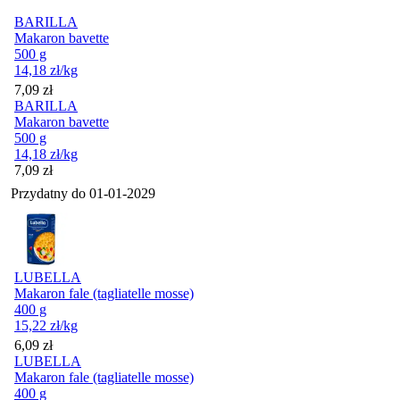
BARILLA
Makaron bavette
500 g
14,18
zł
/kg
Cena
7,09
zł
BARILLA
Makaron bavette
500 g
14,18
zł
/kg
Cena
7,09
zł
Przydatny do
01-01-2029
LUBELLA
Makaron fale (tagliatelle mosse)
400 g
15,22
zł
/kg
Cena
6,09
zł
LUBELLA
Makaron fale (tagliatelle mosse)
400 g