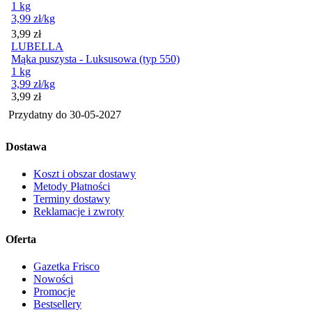
1 kg
3,99
zł
/kg
Cena
3,99
zł
LUBELLA
Mąka puszysta - Luksusowa (typ 550)
1 kg
3,99
zł
/kg
Cena
3,99
zł
Przydatny do
30-05-2027
Dostawa
Koszt i obszar dostawy
Metody Płatności
Terminy dostawy
Reklamacje i zwroty
Oferta
Gazetka Frisco
Nowości
Promocje
Bestsellery