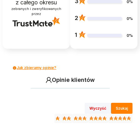
3
z całego okresu
0%
zebranych i zweryfikowanych
przez
2
0%
1
0%
Jak zbieramy opinie?
Opinie klientów
Wyczyść
Szukaj