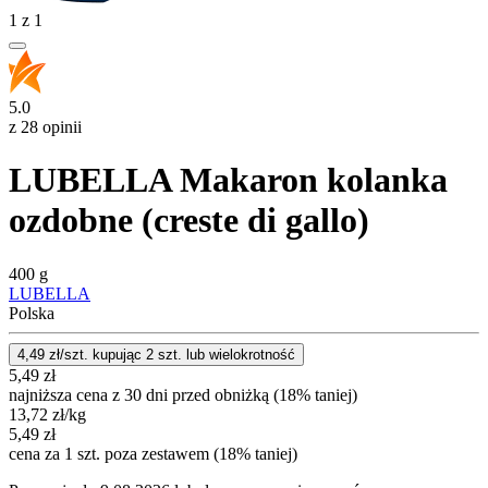
1
z
1
5.0
z 28 opinii
LUBELLA Makaron kolanka
ozdobne (creste di gallo)
400 g
LUBELLA
Polska
4,49
zł/szt. kupując
2
szt.
lub wielokrotność
5,49
zł
najniższa cena z 30 dni przed obniżką (18% taniej)
13,72
zł
/kg
5,49
zł
cena za 1 szt. poza zestawem (18% taniej)