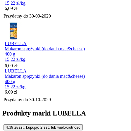
15,22
zł
/kg
Cena
6,09
zł
Przydatny do
30-09-2029
LUBELLA
Makaron sprężynki (do dania mac&cheese)
400 g
15,22
zł
/kg
Cena
6,09
zł
LUBELLA
Makaron sprężynki (do dania mac&cheese)
400 g
15,22
zł
/kg
Cena
6,09
zł
Przydatny do
30-10-2029
Produkty marki LUBELLA
4,39
zł/szt. kupując
2
szt.
lub wielokrotność