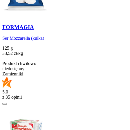
FORMAGIA
Ser Mozzarella (kulka)
125 g
33,52
zł
/
kg
Produkt chwilowo
niedostępny
Zamienniki
5.0
z 35 opinii