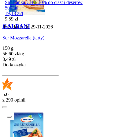
Śmietanka UHT 30% do ciast i deserów
500 ml
19,18
zł
/
l
Cena
9,59
zł
GALBANI
Przydatny do
29-11-2026
Ser Mozzarella (tarty)
150 g
56,60
zł
/
kg
Cena
8,49
zł
Do koszyka
5.0
z 290 opinii