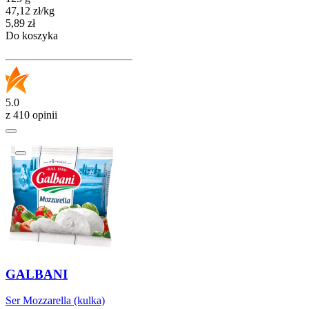
47,12
zł
/
kg
Cena
5,89
zł
Do koszyka
5.0
z 410 opinii
GALBANI
Ser Mozzarella (kulka)