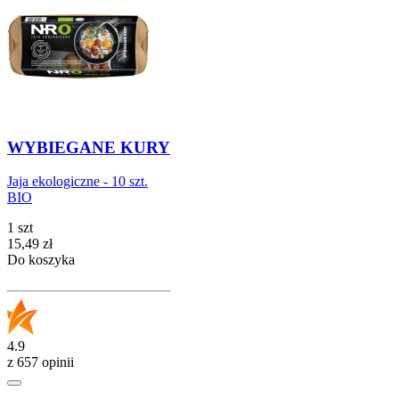
WYBIEGANE KURY
Jaja ekologiczne - 10 szt.
BIO
1 szt
Cena
15,49
zł
Do koszyka
4.9
z 657 opinii