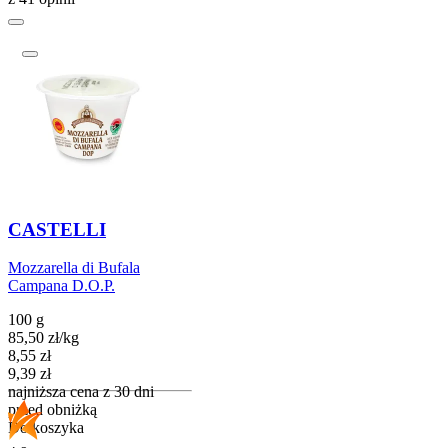
CASTELLI
Mozzarella di Bufala
Campana D.O.P.
100 g
85,50
zł
/
kg
Cena promocyjna
8,55
zł
9,39
zł
najniższa cena z 30 dni
przed obniżką
Do koszyka