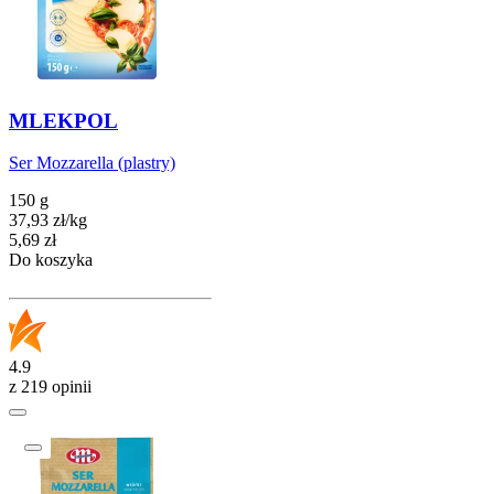
MLEKPOL
Ser Mozzarella (plastry)
150 g
37,93
zł
/
kg
Cena
5,69
zł
Do koszyka
4.9
z 219 opinii