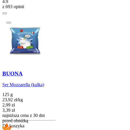
4.9
z 693 opinii
BUONA
Ser Mozzarella (kulka)
125 g
23,92
zł
/
kg
Cena promocyjna
2,99
zł
3,39
zł
najniższa cena z 30 dni
przed obniżką
Do koszyka