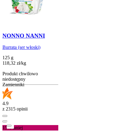
NONNO NANNI
Burrata (ser włoski)
125 g
118,32
zł
/
kg
Produkt chwilowo
niedostępny
Zamienniki
4.9
z 2315 opinii
15%
taniej