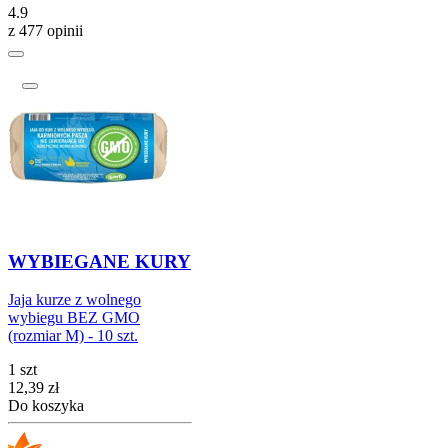
4.9
z 477 opinii
WYBIEGANE KURY
Jaja kurze z wolnego
wybiegu BEZ GMO
(rozmiar M) - 10 szt.
1 szt
Cena
12,39
zł
Do koszyka