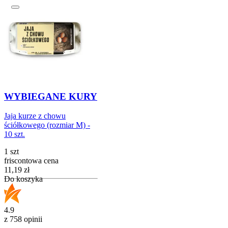
WYBIEGANE KURY
Jaja kurze z chowu
ściółkowego (rozmiar M) -
10 szt.
1 szt
friscontowa cena
Cena
11,19
zł
Do koszyka
4.9
z 758 opinii