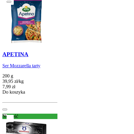
APETINA
Ser Mozzarella tarty
200 g
39,95
zł
/
kg
Cena
7,99
zł
Do koszyka
Nowość