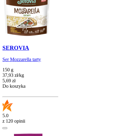
SEROVIA
Ser Mozzarella tarty
150 g
37,93
zł
/
kg
Cena
5,69
zł
Do koszyka
5.0
z 120 opinii