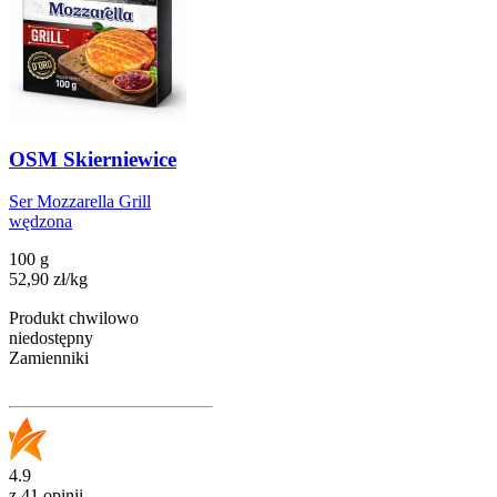
OSM Skierniewice
Ser Mozzarella Grill
wędzona
100 g
52,90
zł
/
kg
Produkt chwilowo
niedostępny
Zamienniki
4.9
z 41 opinii