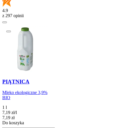
4.9
z 297 opinii
PIĄTNICA
Mleko ekologiczne 3,9%
BIO
1 l
7,19
zł
/
l
Cena
7,19
zł
Do koszyka