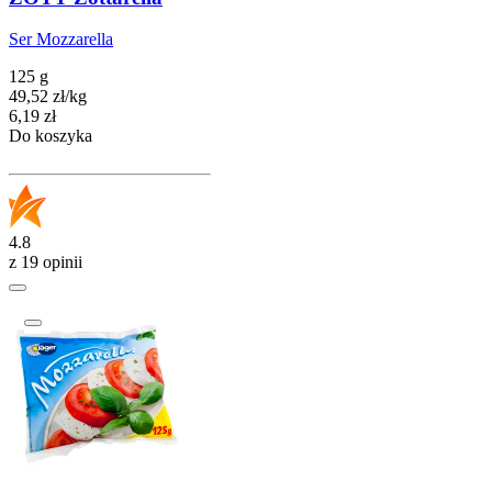
Ser Mozzarella
125 g
49,52
zł
/
kg
Cena
6,19
zł
Do koszyka
4.8
z 19 opinii