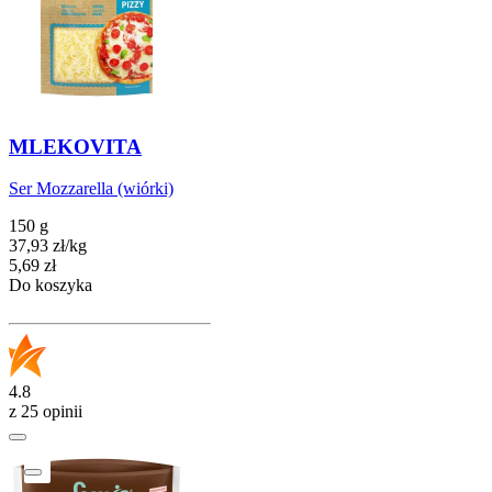
MLEKOVITA
Ser Mozzarella (wiórki)
150 g
37,93
zł
/
kg
Cena
5,69
zł
Do koszyka
4.8
z 25 opinii