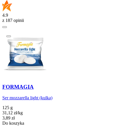
4.9
z 187 opinii
FORMAGIA
Ser mozzarella light (kulka)
125 g
31,12
zł
/
kg
Cena
3,89
zł
Do koszyka