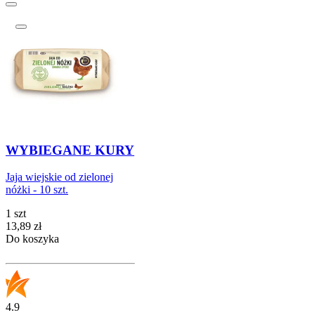
WYBIEGANE KURY
Jaja wiejskie od zielonej
nóżki - 10 szt.
1 szt
Cena
13,89
zł
Do koszyka
4.9