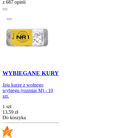
z 687 opinii
WYBIEGANE KURY
Jaja kurze z wolnego
wybiegu (rozmiar M) - 10
szt.
1 szt
Cena
13,59
zł
Do koszyka