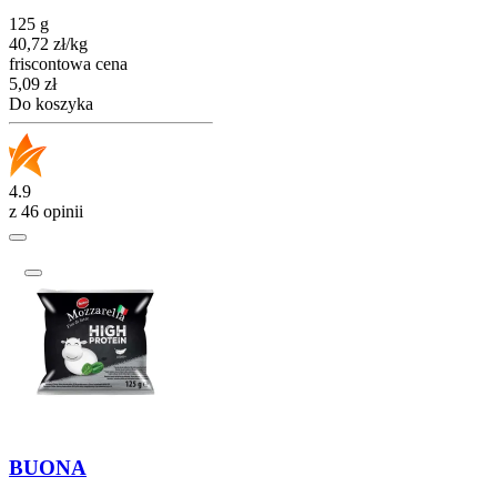
125 g
40,72
zł
/
kg
friscontowa cena
Cena
5,09
zł
Do koszyka
4.9
z 46 opinii
BUONA