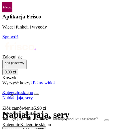
Aplikacja Frisco
Więcej funkcji i wygody
Sprawdź
Zaloguj się
Kod pocztowy
0
,
00
zł
Koszyk
Wyczyść koszyk
Pełny widok
Kategorie sklepu
Szczegóły zamówienia
Nabiał, jaja, sery
Złóż zamówienie
5
,
90
zł
Nabiał, jaja, sery
Rezerwacja dostawy
Jakiego produktu szukasz?
Kategorie
Kategorie sklepu