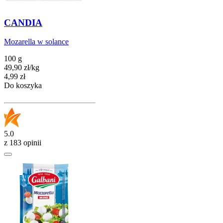
CANDIA
Mozarella w solance
100 g
49,90
zł
/
kg
Cena
4,99
zł
Do koszyka
5.0
z 183 opinii