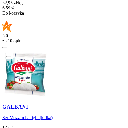
32,95
zł
/
kg
Cena
6,59
zł
Do koszyka
5.0
z 210 opinii
GALBANI
Ser Mozzarella light (kulka)
125 g