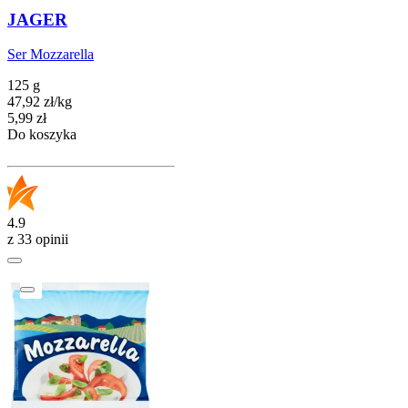
JAGER
Ser Mozzarella
125 g
47,92
zł
/
kg
Cena
5,99
zł
Do koszyka
4.9
z 33 opinii