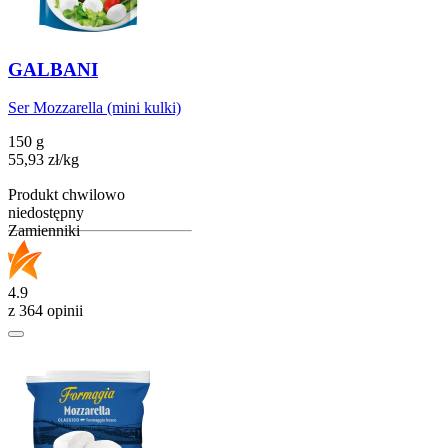
GALBANI
Ser Mozzarella (mini kulki)
150 g
55,93
zł
/
kg
Produkt chwilowo
niedostępny
Zamienniki
4.9
z 364 opinii