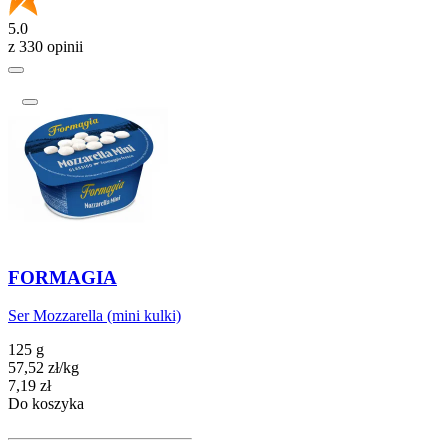
5.0
z 330 opinii
FORMAGIA
Ser Mozzarella (mini kulki)
125 g
57,52
zł
/
kg
Cena
7,19
zł
Do koszyka