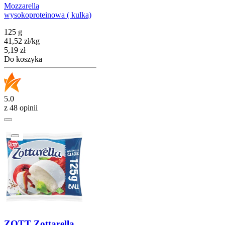
Mozzarella
wysokoproteinowa ( kulka)
125 g
41,52
zł
/
kg
Cena
5,19
zł
Do koszyka
5.0
z 48 opinii
ZOTT Zottarella