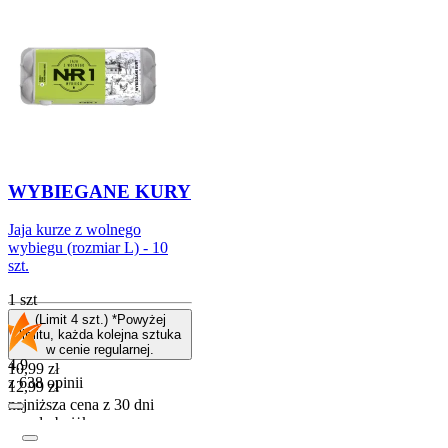
WYBIEGANE KURY
Jaja kurze z wolnego
wybiegu (rozmiar L) - 10
szt.
1 szt
(Limit 4 szt.) *Powyżej
limitu, każda kolejna sztuka
w cenie regularnej.
4.9
Cena promocyjna
10,99
zł
z 638 opinii
12,99
zł
najniższa cena z 30 dni
przed obniżką
Do koszyka