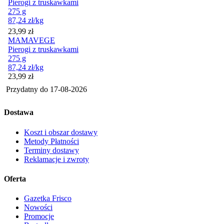
Pierogi z truskawkami
275 g
87,24
zł
/kg
Cena
23,99
zł
MAMAVEGE
Pierogi z truskawkami
275 g
87,24
zł
/kg
Cena
23,99
zł
Przydatny do
17-08-2026
Dostawa
Koszt i obszar dostawy
Metody Płatności
Terminy dostawy
Reklamacje i zwroty
Oferta
Gazetka Frisco
Nowości
Promocje