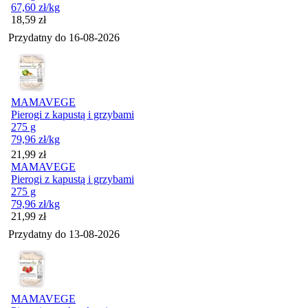
67,60
zł
/kg
Cena
18,59
zł
Przydatny do
16-08-2026
MAMAVEGE
Pierogi z kapustą i grzybami
275 g
79,96
zł
/kg
Cena
21,99
zł
MAMAVEGE
Pierogi z kapustą i grzybami
275 g
79,96
zł
/kg
Cena
21,99
zł
Przydatny do
13-08-2026
MAMAVEGE