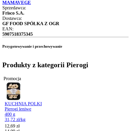
MAMAVEGE
Sprzedawca:
Frisco S.A.
Dostawca:
GF FOOD SPÓŁKA Z OGR
EAN:
5907518375345
Przygotowywanie i przechowywanie
Produkty z kategorii Pierogi
Promocja
KUCHNIA POLKI
Pierogi leniwe
400 g
31,72
zł
/kg
Cena promocyjna
12,69
zł