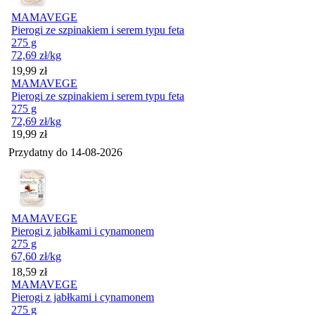
MAMAVEGE
Pierogi ze szpinakiem i serem typu feta
275 g
72,69
zł
/kg
Cena
19,99
zł
MAMAVEGE
Pierogi ze szpinakiem i serem typu feta
275 g
72,69
zł
/kg
Cena
19,99
zł
Przydatny do
14-08-2026
MAMAVEGE
Pierogi z jabłkami i cynamonem
275 g
67,60
zł
/kg
Cena
18,59
zł
MAMAVEGE
Pierogi z jabłkami i cynamonem
275 g