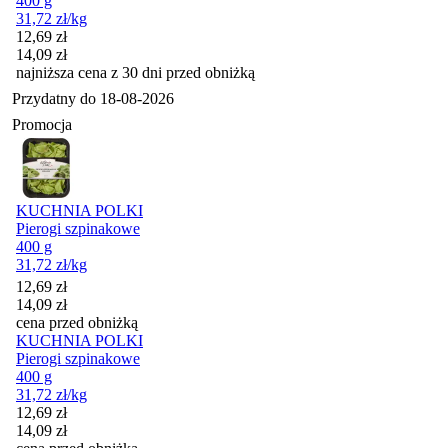
400 g
31,72
zł
/kg
Cena promocyjna
12,69
zł
14,09
zł
najniższa cena z 30 dni przed obniżką
Przydatny do
18-08-2026
Promocja
KUCHNIA POLKI
Pierogi szpinakowe
400 g
31,72
zł
/kg
Cena promocyjna
12,69
zł
14,09
zł
cena przed obniżką
KUCHNIA POLKI
Pierogi szpinakowe
400 g
31,72
zł
/kg
Cena promocyjna
12,69
zł
14,09
zł