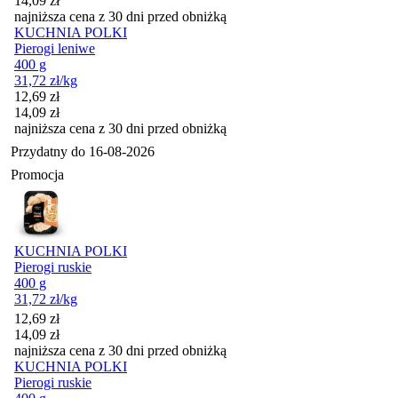
14,09
zł
najniższa cena z 30 dni przed obniżką
KUCHNIA POLKI
Pierogi leniwe
400 g
31,72
zł
/kg
Cena promocyjna
12,69
zł
14,09
zł
najniższa cena z 30 dni przed obniżką
Przydatny do
16-08-2026
Promocja
KUCHNIA POLKI
Pierogi ruskie
400 g
31,72
zł
/kg
Cena promocyjna
12,69
zł
14,09
zł
najniższa cena z 30 dni przed obniżką
KUCHNIA POLKI
Pierogi ruskie