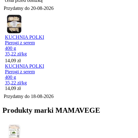
cena przed obniżką
Przydatny do
20-08-2026
KUCHNIA POLKI
Pierogi z serem
400 g
35,22
zł
/kg
Cena
14,09
zł
KUCHNIA POLKI
Pierogi z serem
400 g
35,22
zł
/kg
Cena
14,09
zł
Przydatny do
18-08-2026
Produkty marki MAMAVEGE