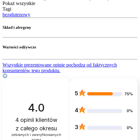
Pokaż wszystkie
Tagi
bezglutenowy
Skład i alergeny
Wartości odżywcze
Wszystkie prezentowane opinie pochodzą od faktycznych
konsumentów tego produktu.
5
75%
4.0
4
0%
4
opinii klientów
3
z całego okresu
0%
zebranych i zweryfikowanych
przez