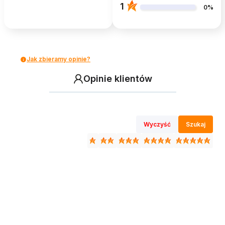
1
0%
Jak zbieramy opinie?
Opinie klientów
Wyczyść
Szukaj