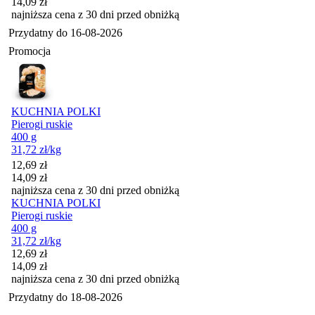
14,09
zł
najniższa cena z 30 dni przed obniżką
Przydatny do
16-08-2026
Promocja
KUCHNIA POLKI
Pierogi ruskie
400 g
31,72
zł
/kg
Cena promocyjna
12,69
zł
14,09
zł
najniższa cena z 30 dni przed obniżką
KUCHNIA POLKI
Pierogi ruskie
400 g
31,72
zł
/kg
Cena promocyjna
12,69
zł
14,09
zł
najniższa cena z 30 dni przed obniżką
Przydatny do
18-08-2026