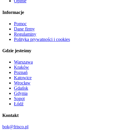
Opinie
Informacje
Pomoc
Dane firmy
Regulaminy
Polityka prywatności i cookies
Gdzie jesteśmy
Warszawa
Kraków
Poznań
Katowice
Wrocław
Gdańsk
Gdynia
Sopot
Łódź
Kontakt
bok@frisco.pl