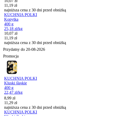
Cena promocyjna
10,07
zł
11,19
zł
najniższa cena z 30 dni przed obniżką
KUCHNIA POLKI
Kopytka
400 g
25,18
zł
/kg
Cena promocyjna
10,07
zł
11,19
zł
najniższa cena z 30 dni przed obniżką
Przydatny do
20-08-2026
Promocja
KUCHNIA POLKI
Kluski śląskie
400 g
22,47
zł
/kg
Cena promocyjna
8,99
zł
11,29
zł
najniższa cena z 30 dni przed obniżką
KUCHNIA POLKI