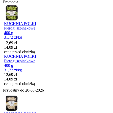
Promocja
KUCHNIA POLKI
Pierogi szpinakowe
400 g
31,72
zł
/kg
Cena promocyjna
12,69
zł
14,09
zł
cena przed obniżką
KUCHNIA POLKI
Pierogi szpinakowe
400 g
31,72
zł
/kg
Cena promocyjna
12,69
zł
14,09
zł
cena przed obniżką
Przydatny do
20-08-2026