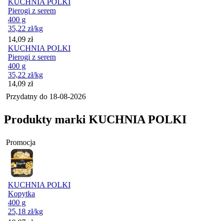
KUCHNIA POLKI
Pierogi z serem
400 g
35,22
zł
/kg
Cena
14,09
zł
KUCHNIA POLKI
Pierogi z serem
400 g
35,22
zł
/kg
Cena
14,09
zł
Przydatny do
18-08-2026
Produkty marki KUCHNIA POLKI
Promocja
KUCHNIA POLKI
Kopytka
400 g
25,18
zł
/kg