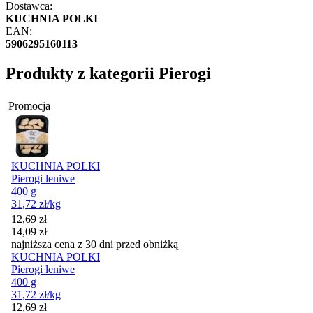
Dostawca:
KUCHNIA POLKI
EAN:
5906295160113
Produkty z kategorii Pierogi
Promocja
KUCHNIA POLKI
Pierogi leniwe
400 g
31,72
zł
/kg
Cena promocyjna
12,69
zł
14,09
zł
najniższa cena z 30 dni przed obniżką
KUCHNIA POLKI
Pierogi leniwe
400 g
31,72
zł
/kg
Cena promocyjna
12,69
zł