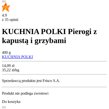
4.9
z 35 opinii
KUCHNIA POLKI Pierogi z
kapustą i grzybami
400 g
KUCHNIA POLKI
Cena
14,09
zł
35,22
zł
/kg
Sprzedawcą produktu jest Frisco S.A.
Produkt nie podlega zwrotowi
Do koszyka