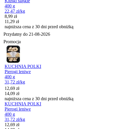
Kluski śląskie
400 g
22,47
zł
/kg
Cena promocyjna
8,99
zł
11,29
zł
najniższa cena z 30 dni przed obniżką
Przydatny do
21-08-2026
Promocja
KUCHNIA POLKI
Pierogi leniwe
400 g
31,72
zł
/kg
Cena promocyjna
12,69
zł
14,09
zł
najniższa cena z 30 dni przed obniżką
KUCHNIA POLKI
Pierogi leniwe
400 g
31,72
zł
/kg
Cena promocyjna
12,69
zł