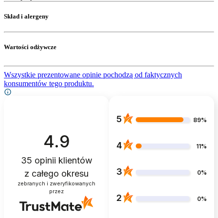
Skład i alergeny
Wartości odżywcze
Wszystkie prezentowane opinie pochodzą od faktycznych
konsumentów tego produktu.
5
89%
4.9
4
11%
35
opinii klientów
3
z całego okresu
0%
zebranych i zweryfikowanych
przez
2
0%