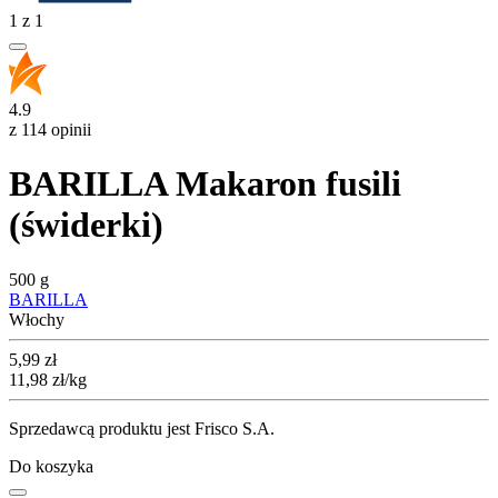
1
z
1
4.9
z 114 opinii
BARILLA Makaron fusili
(świderki)
500 g
BARILLA
Włochy
Cena
5,99
zł
11,98
zł
/kg
Sprzedawcą produktu jest Frisco S.A.
Do koszyka