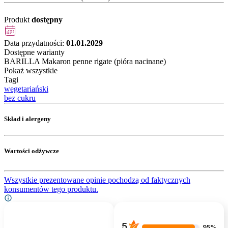
Produkt
dostępny
Data przydatności:
01.01.2029
Dostępne warianty
BARILLA Makaron penne rigate (pióra nacinane)
Pokaż wszystkie
Tagi
wegetariański
bez cukru
Skład i alergeny
Wartości odżywcze
Wszystkie prezentowane opinie pochodzą od faktycznych
konsumentów tego produktu.
5
95%