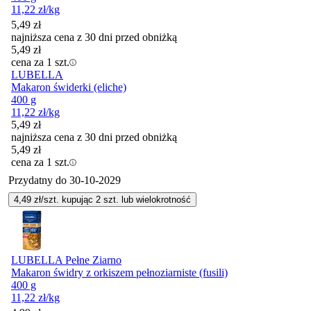
11,22
zł
/kg
5,49
zł
najniższa cena z 30 dni przed obniżką
5,49
zł
cena za 1 szt.
LUBELLA
Makaron świderki (eliche)
400 g
11,22
zł
/kg
5,49
zł
najniższa cena z 30 dni przed obniżką
5,49
zł
cena za 1 szt.
Przydatny do
30-10-2029
4,49
zł/szt. kupując
2
szt.
lub wielokrotność
LUBELLA Pełne Ziarno
Makaron świdry z orkiszem pełnoziarniste (fusili)
400 g
11,22
zł
/kg