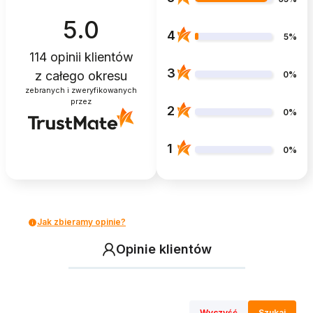
5.0
4
5%
114
opinii klientów
3
z całego okresu
0%
zebranych i zweryfikowanych
przez
2
0%
1
0%
Jak zbieramy opinie?
Opinie klientów
Wyczyść
Szukaj