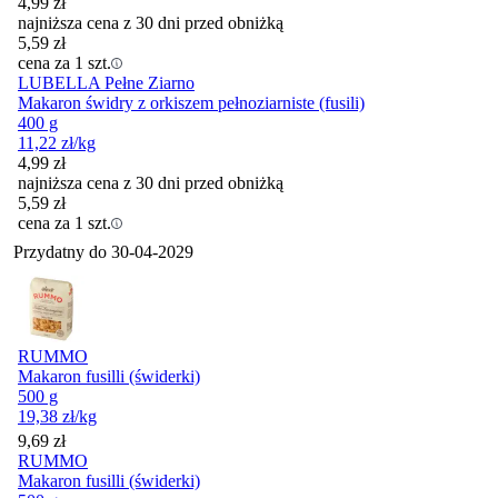
4,99
zł
najniższa cena z 30 dni przed obniżką
5,59
zł
cena za 1 szt.
LUBELLA Pełne Ziarno
Makaron świdry z orkiszem pełnoziarniste (fusili)
400 g
11,22
zł
/kg
4,99
zł
najniższa cena z 30 dni przed obniżką
5,59
zł
cena za 1 szt.
Przydatny do
30-04-2029
RUMMO
Makaron fusilli (świderki)
500 g
19,38
zł
/kg
Cena
9,69
zł
RUMMO
Makaron fusilli (świderki)