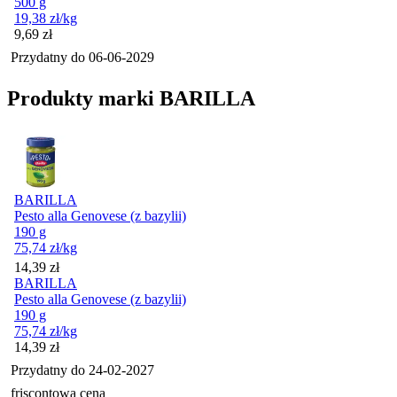
500 g
19,38
zł
/kg
Cena
9,69
zł
Przydatny do
06-06-2029
Produkty marki BARILLA
BARILLA
Pesto alla Genovese (z bazylii)
190 g
75,74
zł
/kg
Cena
14,39
zł
BARILLA
Pesto alla Genovese (z bazylii)
190 g
75,74
zł
/kg
Cena
14,39
zł
Przydatny do
24-02-2027
friscontowa cena