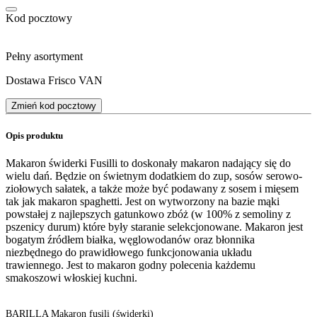
Kod pocztowy
Pełny asortyment
Dostawa Frisco VAN
Zmień kod pocztowy
Opis produktu
Makaron świderki Fusilli to doskonały makaron nadający się do
wielu dań. Będzie on świetnym dodatkiem do zup, sosów serowo-
ziołowych sałatek, a także może być podawany z sosem i mięsem
tak jak makaron spaghetti. Jest on wytworzony na bazie mąki
powstałej z najlepszych gatunkowo zbóż (w 100% z semoliny z
pszenicy durum) które były staranie selekcjonowane. Makaron jest
bogatym źródłem białka, węglowodanów oraz błonnika
niezbędnego do prawidłowego funkcjonowania układu
trawiennego. Jest to makaron godny polecenia każdemu
smakoszowi włoskiej kuchni.
BARILLA Makaron fusili (świderki)