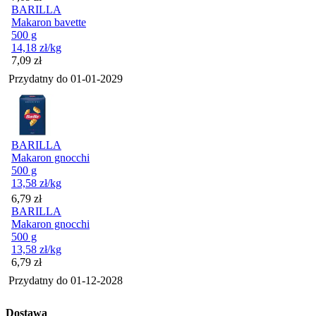
BARILLA
Makaron bavette
500 g
14,18
zł
/kg
Cena
7,09
zł
Przydatny do
01-01-2029
BARILLA
Makaron gnocchi
500 g
13,58
zł
/kg
Cena
6,79
zł
BARILLA
Makaron gnocchi
500 g
13,58
zł
/kg
Cena
6,79
zł
Przydatny do
01-12-2028
Dostawa