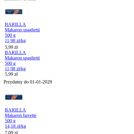
BARILLA
Makaron spaghetti
500 g
11,98
zł
/kg
Cena
5,99
zł
BARILLA
Makaron spaghetti
500 g
11,98
zł
/kg
Cena
5,99
zł
Przydatny do
01-01-2029
BARILLA
Makaron bavette
500 g
14,18
zł
/kg
Cena
7,09
zł