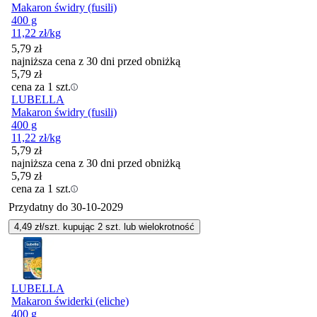
Makaron świdry (fusili)
400 g
11,22
zł
/kg
5,79
zł
najniższa cena z 30 dni przed obniżką
5,79
zł
cena za 1 szt.
LUBELLA
Makaron świdry (fusili)
400 g
11,22
zł
/kg
5,79
zł
najniższa cena z 30 dni przed obniżką
5,79
zł
cena za 1 szt.
Przydatny do
30-10-2029
4,49
zł/szt. kupując
2
szt.
lub wielokrotność
LUBELLA
Makaron świderki (eliche)
400 g