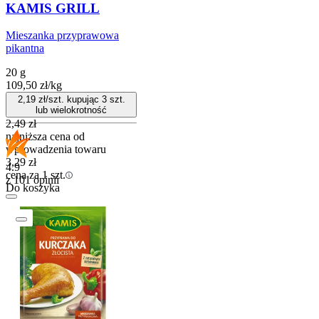
KAMIS GRILL
Mieszanka przyprawowa
pikantna
20 g
109,50
zł
/
kg
2,19
zł/szt. kupując
3
szt.
lub wielokrotność
2,49
zł
najniższa cena od
wprowadzenia towaru
3,29
zł
4.9
cena za 1 szt.
z 101 opinii
Do koszyka