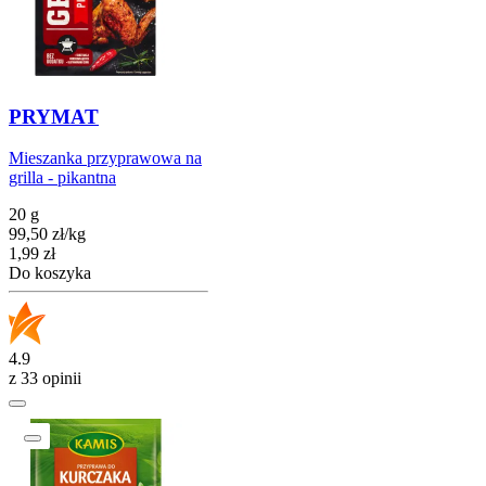
PRYMAT
Mieszanka przyprawowa na
grilla - pikantna
20 g
99,50
zł
/
kg
Cena
1,99
zł
Do koszyka
4.9
z 33 opinii