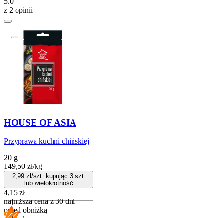
5.0
z 2 opinii
HOUSE OF ASIA
Przyprawa kuchni chińskiej
20 g
149,50
zł
/
kg
2,99
zł/szt. kupując
3
szt.
lub wielokrotność
4,15
zł
najniższa cena z 30 dni
przed obniżką