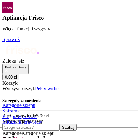
Aplikacja Frisco
Więcej funkcji i wygody
Sprawdź
Zaloguj się
Kod pocztowy
0
,
00
zł
Koszyk
Wyczyść koszyk
Pełny widok
Szczegóły zamówienia
Kategorie sklepu
Spiżarnia
Złóż zamówienie
5
,
90
zł
Przyprawy i zioła
Rezerwacja dostawy
Mieszanki przypraw
Czego szukasz?
Szukaj
Kategorie
Kategorie sklepu