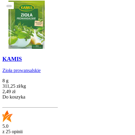
KAMIS
Zioła prowansalskie
8 g
311,25
zł
/
kg
Cena
2,49
zł
Do koszyka
5.0
z 25 opinii