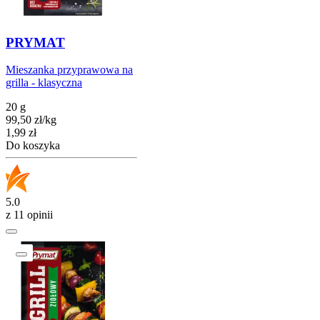
PRYMAT
Mieszanka przyprawowa na
grilla - klasyczna
20 g
99,50
zł
/
kg
Cena
1,99
zł
Do koszyka
5.0
z 11 opinii