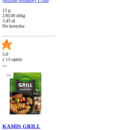
Suszone pomidory z chili
15 g
230,00
zł
/
kg
Cena
3,45
zł
Do koszyka
5.0
z 13 opinii
KAMIS GRILL