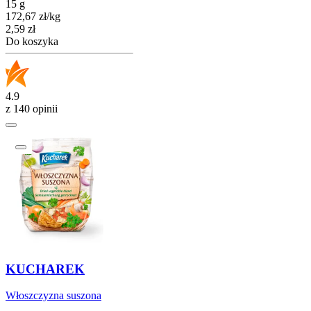
15 g
172,67
zł
/
kg
Cena
2,59
zł
Do koszyka
4.9
z 140 opinii
KUCHAREK
Włoszczyzna suszona