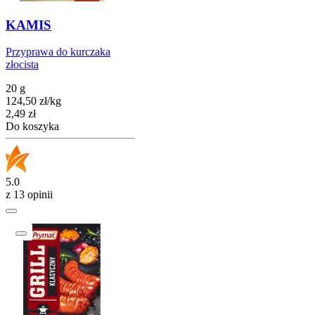
KAMIS
Przyprawa do kurczaka
złocista
20 g
124,50
zł
/
kg
Cena
2,49
zł
Do koszyka
5.0
z 13 opinii