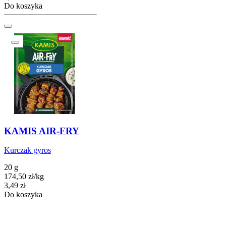
Do koszyka
KAMIS AIR-FRY
Kurczak gyros
20 g
174,50
zł
/
kg
Cena
3,49
zł
Do koszyka