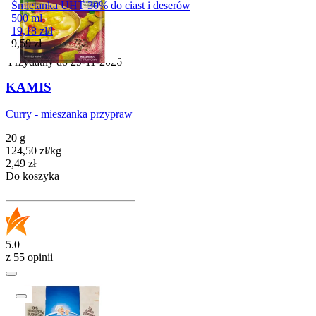
Śmietanka UHT 30% do ciast i deserów
500 ml
19,18
zł
/
l
Cena
9,59
zł
Przydatny do
29-11-2026
KAMIS
Curry - mieszanka przypraw
20 g
124,50
zł
/
kg
Cena
2,49
zł
Do koszyka
5.0
z 55 opinii