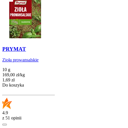
PRYMAT
Zioła prowansalskie
10 g
169,00
zł
/
kg
Cena
1,69
zł
Do koszyka
4.9
z 51 opinii