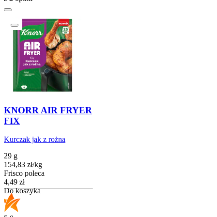
KNORR AIR FRYER
FIX
Kurczak jak z rożna
29 g
154,83
zł
/
kg
Frisco poleca
Cena
4,49
zł
Do koszyka