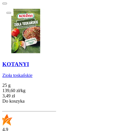
KOTANYI
Zioła toskańskie
25 g
139,60
zł
/
kg
Cena
3,49
zł
Do koszyka
4.9