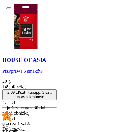
HOUSE OF ASIA
Przyprawa 5 smaków
20 g
149,50
zł
/
kg
2,99
zł/szt. kupując
3
szt.
lub wielokrotność
4,15
zł
najniższa cena z 30 dni
przed obniżką
4,45
zł
cena za 1 szt.
5.0
Do koszyka
z 2 opinii