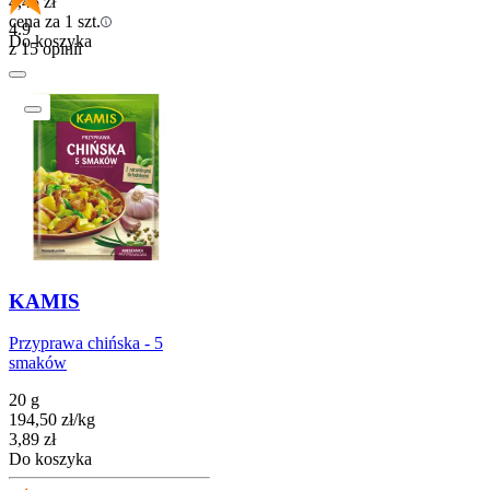
4,45
zł
cena za 1 szt.
4.9
Do koszyka
z 15 opinii
KAMIS
Przyprawa chińska - 5
smaków
20 g
194,50
zł
/
kg
Cena
3,89
zł
Do koszyka