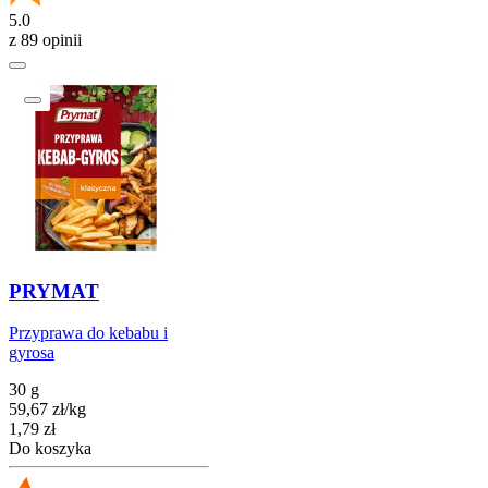
5.0
z 89 opinii
PRYMAT
Przyprawa do kebabu i
gyrosa
30 g
59,67
zł
/
kg
Cena
1,79
zł
Do koszyka