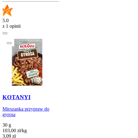
5.0
z 1 opinii
KOTANYI
Mieszanka przypraw do
gyrosa
30 g
103,00
zł
/
kg
Cena
3,09
zł