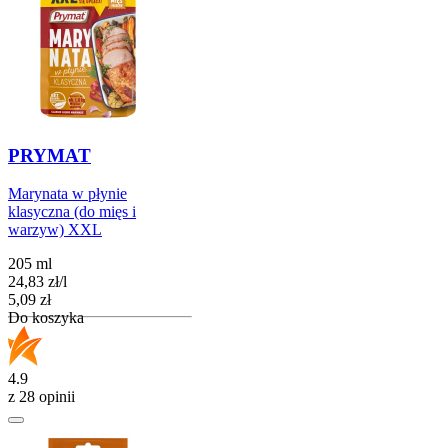
PRYMAT
Marynata w płynie
klasyczna (do mięs i
warzyw) XXL
205 ml
24,83
zł
/
l
Cena
5,09
zł
Do koszyka
4.9
z 28 opinii