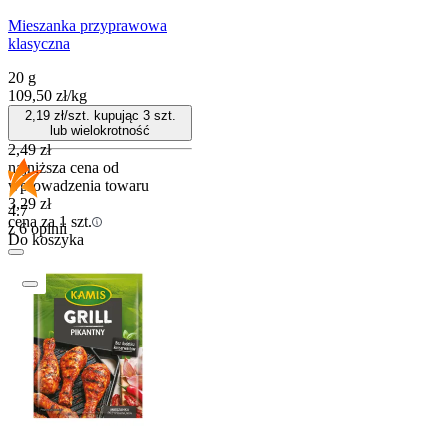
Mieszanka przyprawowa
klasyczna
20 g
109,50
zł
/
kg
2,19
zł/szt. kupując
3
szt.
lub wielokrotność
2,49
zł
najniższa cena od
wprowadzenia towaru
3,29
zł
4.7
cena za 1 szt.
z 6 opinii
Do koszyka