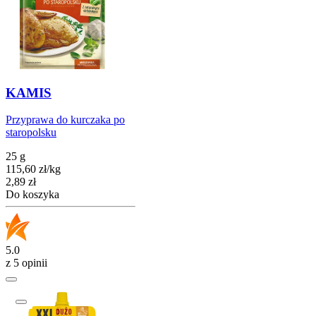
KAMIS
Przyprawa do kurczaka po
staropolsku
25 g
115,60
zł
/
kg
Cena
2,89
zł
Do koszyka
5.0
z 5 opinii