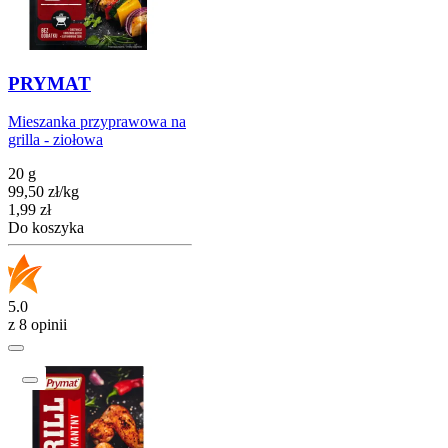
PRYMAT
Mieszanka przyprawowa na
grilla - ziołowa
20 g
99,50
zł
/
kg
Cena
1,99
zł
Do koszyka
5.0
z 8 opinii