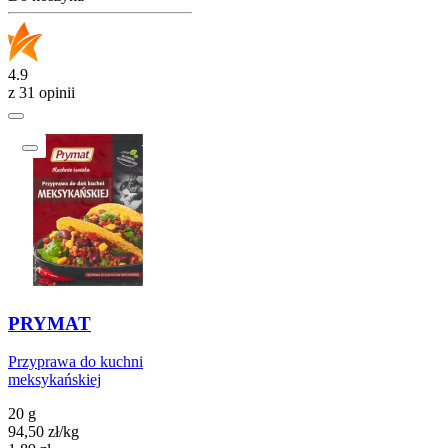
4.9
z 31 opinii
PRYMAT
Przyprawa do kuchni
meksykańskiej
20 g
94,50
zł
/
kg