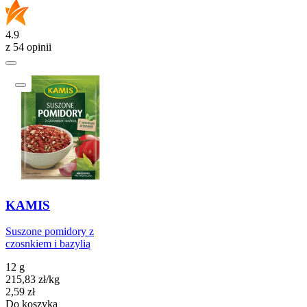
4.9
z 54 opinii
KAMIS
Suszone pomidory z
czosnkiem i bazylią
12 g
215,83
zł
/
kg
Cena
2,59
zł
Do koszyka