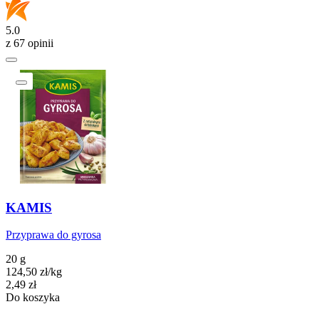
5.0
z 67 opinii
KAMIS
Przyprawa do gyrosa
20 g
124,50
zł
/
kg
Cena
2,49
zł
Do koszyka