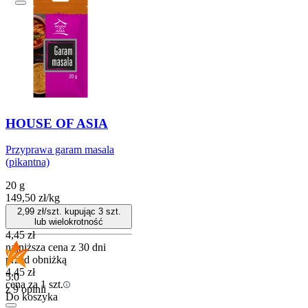
HOUSE OF ASIA
Przyprawa garam masala
(pikantna)
20 g
149,50
zł
/
kg
2,99
zł/szt. kupując
3
szt.
lub wielokrotność
4,45
zł
najniższa cena z 30 dni
przed obniżką
4,45
zł
5.0
cena za 1 szt.
z 9 opinii
Do koszyka