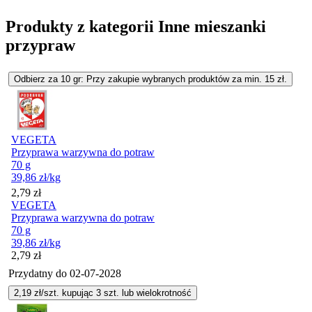
Produkty z kategorii Inne mieszanki
przypraw
Odbierz za 10 gr: Przy zakupie wybranych produktów za min. 15 zł.
VEGETA
Przyprawa warzywna do potraw
70 g
39,86
zł
/kg
Cena
2,79
zł
VEGETA
Przyprawa warzywna do potraw
70 g
39,86
zł
/kg
Cena
2,79
zł
Przydatny do
02-07-2028
2,19
zł/szt. kupując
3
szt.
lub wielokrotność