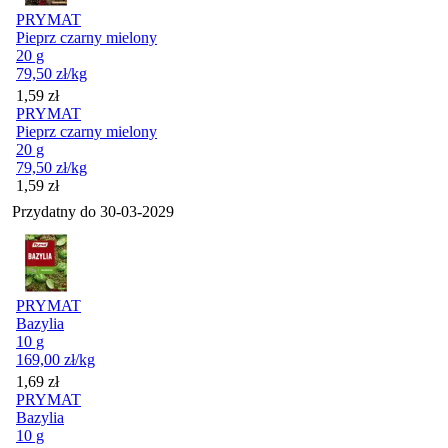
PRYMAT
Pieprz czarny mielony
20 g
79,50
zł
/kg
Cena
1,59
zł
PRYMAT
Pieprz czarny mielony
20 g
79,50
zł
/kg
Cena
1,59
zł
Przydatny do
30-03-2029
PRYMAT
Bazylia
10 g
169,00
zł
/kg
Cena
1,69
zł
PRYMAT
Bazylia
10 g