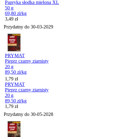
Papryka słodka mielona XL
50 g
69,80
zł
/kg
Cena
3,49
zł
Przydatny do
30-03-2029
PRYMAT
Pieprz czarny ziarnisty
20 g
89,50
zł
/kg
Cena
1,79
zł
PRYMAT
Pieprz czarny ziarnisty
20 g
89,50
zł
/kg
Cena
1,79
zł
Przydatny do
30-05-2028