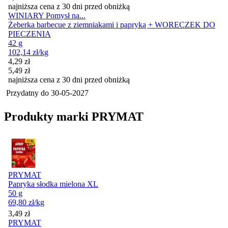
najniższa cena z 30 dni przed obniżką
WINIARY Pomysł na...
Żeberka barbecue z ziemniakami i papryką + WORECZEK DO
PIECZENIA
42 g
102,14
zł
/kg
Cena promocyjna
4,29
zł
5,49
zł
najniższa cena z 30 dni przed obniżką
Przydatny do
30-05-2027
Produkty marki PRYMAT
PRYMAT
Papryka słodka mielona XL
50 g
69,80
zł
/kg
Cena
3,49
zł
PRYMAT