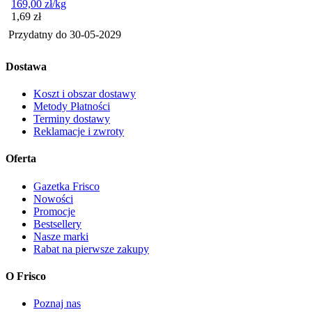
169,00
zł
/kg
Cena
1,69
zł
Przydatny do
30-05-2029
Dostawa
Koszt i obszar dostawy
Metody Płatności
Terminy dostawy
Reklamacje i zwroty
Oferta
Gazetka Frisco
Nowości
Promocje
Bestsellery
Nasze marki
Rabat na pierwsze zakupy
O Frisco
Poznaj nas