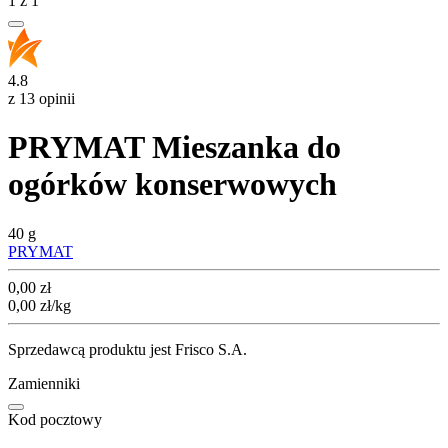
1
z
1
4.8
z 13 opinii
PRYMAT Mieszanka do
ogórków konserwowych
40 g
PRYMAT
Cena
0,00
zł
0,00
zł
/kg
Sprzedawcą produktu jest Frisco S.A.
Zamienniki
Kod pocztowy