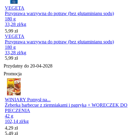
VEGETA
Przyprawa warzywna do potraw (bez glutaminianu sodu)
180 g
33,28
zł
/kg
Cena
5,99
zł
VEGETA
Przyprawa warzywna do potraw (bez glutaminianu sodu)
180 g
33,28
zł
/kg
Cena
5,99
zł
Przydatny do
20-04-2028
Promocja
WINIARY Pomysł na...
Żeberka barbecue z ziemniakami i papryką + WORECZEK DO
PIECZENIA
42 g
102,14
zł
/kg
Cena promocyjna
4,29
zł
5,49
zł