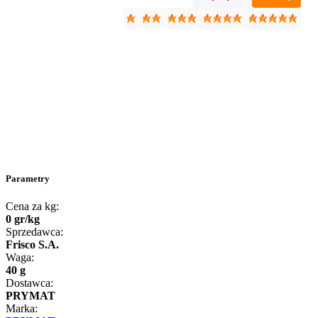
Parametry
Cena za kg:
0
gr
/
kg
Sprzedawca:
Frisco S.A.
Waga:
40 g
Dostawca:
PRYMAT
Marka: